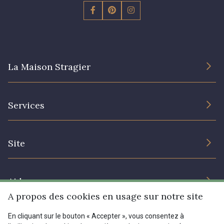
La Maison Stragier
L’entreprise
Services
Engagement durable et certificats
Conditions générales de vente
Nous contacter
Site
Paramétrage des cookies
Services aux professionnels
Magasins
Chéques cadeaux
Aide
Prix réduits
A propos des cookies en usage sur notre site
Magazine
Livraison : France, Belgique, International
En cliquant sur le bouton « Accepter », vous consentez à
Menu