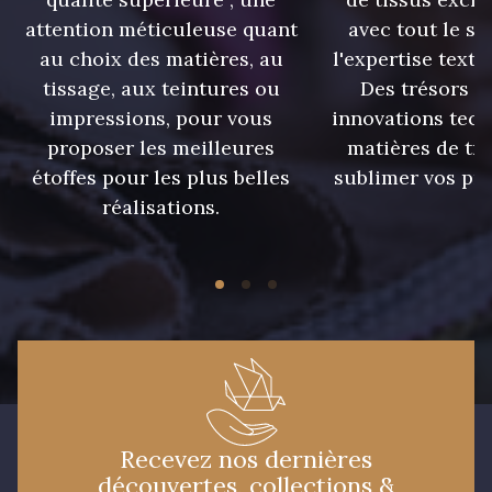
9700 - Noir
attention méticuleuse quant
avec tout le sa
5971 - Vert Alpin
au choix des matières, au
l'expertise texti
tissage, aux teintures ou
Des trésors te
impressions, pour vous
innovations tech
7949 - Bleu Nuit
8541 - Camel clair
proposer les meilleures
matières de tr
étoffes pour les plus belles
sublimer vos pro
réalisations.
3886 - Rouge Cerise
8989 - Chocolat
8335 - Sésame
5968 - Vert bouteille
8964 - chocolat foncé
8955 - Brun foncé
Recevez nos dernières
découvertes, collections &