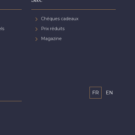
Chéques cadeaux
ls
Prix réduits
Magazine
FR
EN