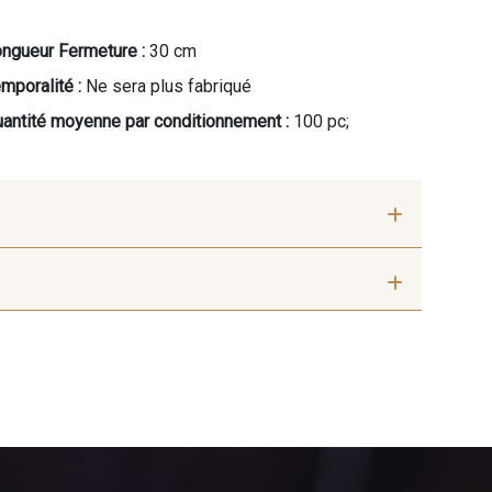
ngueur Fermeture :
30 cm
mporalité :
Ne sera plus fabriqué
antité moyenne par conditionnement :
100 pc;
 cm
60 cm
Jaune vif
10025 - Jaune Tournesol
uge Cerise
5968 - Vert bouteille