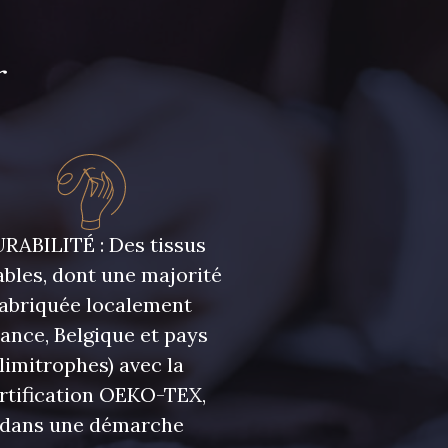
r
leu Nuit
9700 - Noir
RABILITÉ : Des tissus
bles, dont une majorité
fabriquée localement
rance, Belgique et pays
limitrophes) avec la
rtification OEKO-TEX,
dans une démarche