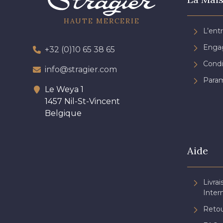
HAUTE MERCERIE
L’ent
Engag
+32 (0)10 65 38 65
Condi
info@stragier.com
Param
Le Weya 1
1457 Nil-St-Vincent
Belgique
Aide
Livrai
Inter
Retou