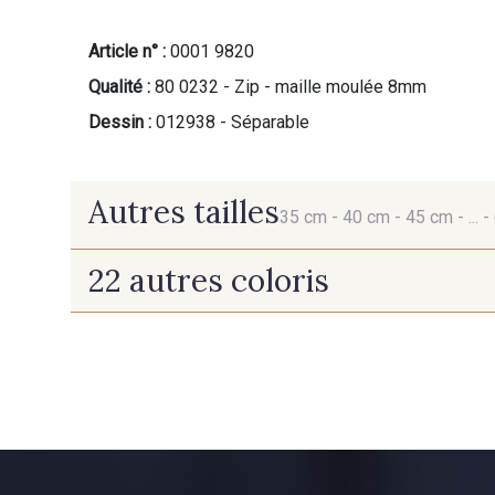
Article n° :
0001 9820
Qualité :
80 0232 - Zip - maille moulée 8mm
Dessin :
012938 - Séparable
Autres tailles
35 cm -
40 cm -
45 cm -
... -
22 autres coloris
35 cm
40 cm
10015 - Tan
10008 - Beige rosé
8884 - Pomme de Pin
3890 - Rouge Tomate