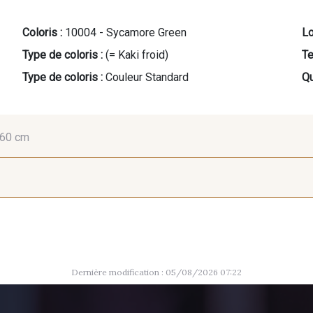
Coloris :
10004 - Sycamore Green
Lo
Type de coloris :
(= Kaki froid)
Te
Type de coloris :
Couleur Standard
Qu
60 cm
45 cm
50 cm
55
10039 - Elmwood
10007 - Ambre
10026 - 
Dernière modification : 05/08/2026 07:22
3855 - Rouge Carmin
2220 - Orange rouge
3886 - Ro