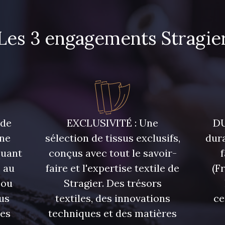
Les 3 engagements Stragie
7994 - Indigo foncé
8178 - Massepain
7949 - B
8964 - chocolat foncé
7928 - Bleu Jeans
 de
EXCLUSIVITÉ : Une
DU
une
sélection de tissus exclusifs,
dura
quant
conçus avec tout le savoir-
 au
faire et l'expertise textile de
(F
 ou
Stragier. Des trésors
us
textiles, des innovations
ce
res
techniques et des matières