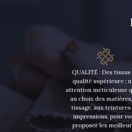
5976 - Vert Jaspe
8335 - Sésame
9491 - Gris Silex
7935 - Marine denim
foncé
QUALITÉ : Des tissus
qualité supérieure ; 
attention méticuleuse 
au choix des matières,
tissage, aux teintures
impressions, pour vo
proposer les meilleu