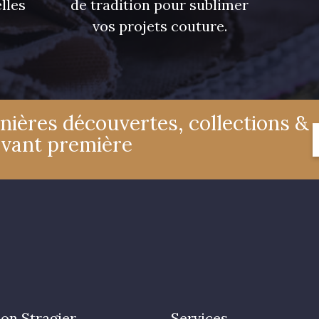
lles
de tradition pour sublimer
vos projets couture.
nières découvertes, collections &
avant première
on Stragier
Services