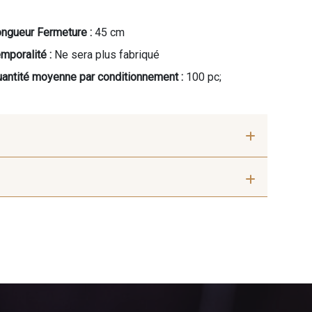
ngueur Fermeture :
45 cm
mporalité :
Ne sera plus fabriqué
antité moyenne par conditionnement :
100 pc;
eige peau
7556 - Bleu Niagara