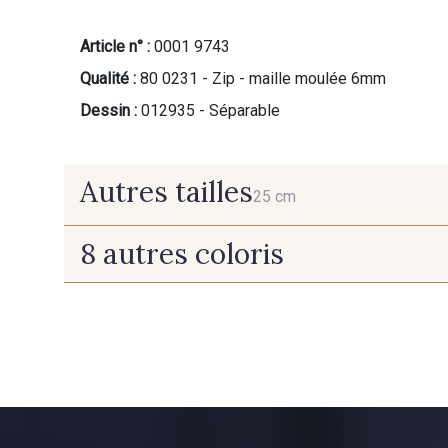
Article n° :
0001 9743
Qualité :
80 0231 - Zip - maille moulée 6mm
Dessin :
012935 - Séparable
Autres tailles
25 cm
8 autres coloris
25 cm
9700 - Noir
2710 - Ivoire
3828 - Rouge Rubis
10012 - Transparent