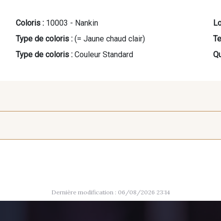
Coloris :
10003 - Nankin
Lo
Type de coloris :
(= Jaune chaud clair)
Te
Type de coloris :
Couleur Standard
Qu
8418 - Beige Chamois
8989 - Chocolat
10019 - B
Dernière modification : 06/08/2026 23:14