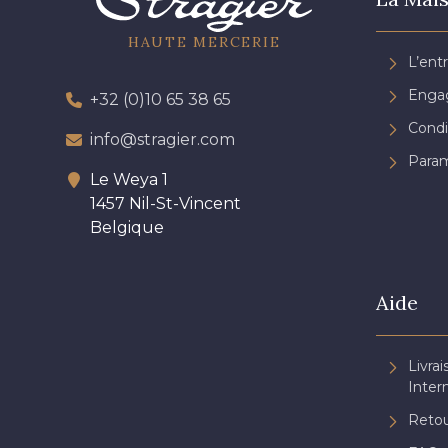
HAUTE MERCERIE
L’ent
Engag
+32 (0)10 65 38 65
Condi
info@stragier.com
Param
Le Weya 1
1457 Nil-St-Vincent
Belgique
Aide
Livrai
Inter
Retou