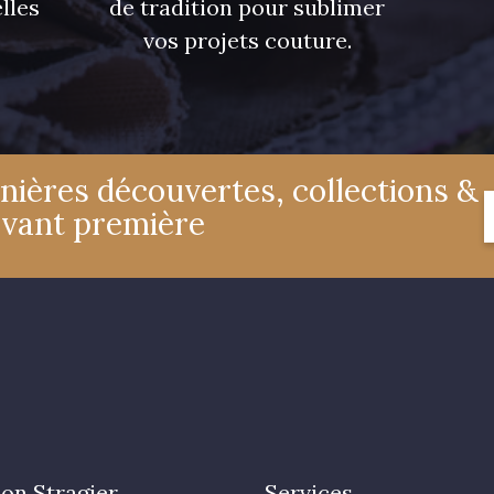
lles
de tradition pour sublimer
vos projets couture.
nières découvertes, collections &
avant première
on Stragier
Services