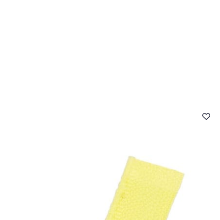
- FAQ
Contact
L'entreprise Stragier
Accès aux professi