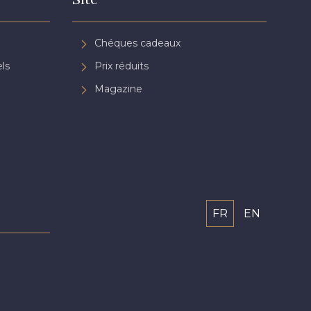
Chéques cadeaux
ls
Prix réduits
Magazine
FR
EN