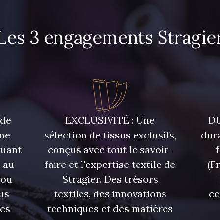
Les 3 engagements Stragie
 de
EXCLUSIVITÉ : Une
DU
une
sélection de tissus exclusifs,
dura
quant
conçus avec tout le savoir-
 au
faire et l'expertise textile de
(F
 ou
Stragier. Des trésors
us
textiles, des innovations
ce
res
techniques et des matières