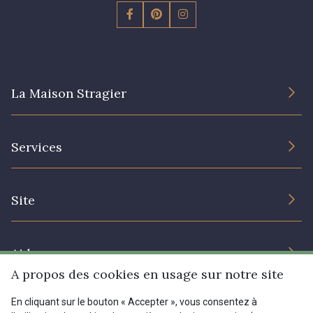
La Maison Stragier
L’entreprise
Services
Engagement durable et certificats
Conditions générales de vente
Nous contacter
Site
Paramétrage des cookies
Services aux professionnels
Magasins
Chéques cadeaux
Aide
Prix réduits
A propos des cookies en usage sur notre site
Magazine
Livraison : France, Belgique, International
En cliquant sur le bouton « Accepter », vous consentez à
Menu