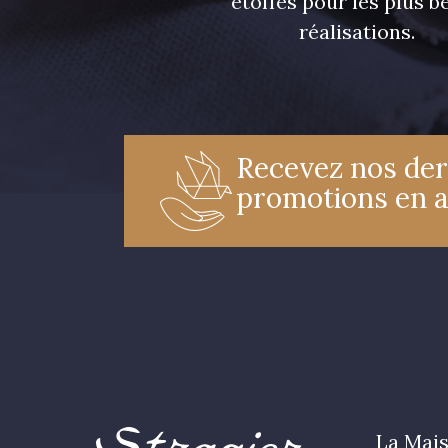
étoffes pour les plus be
réalisations.
Recevez nos der
promotions en 
La Mais