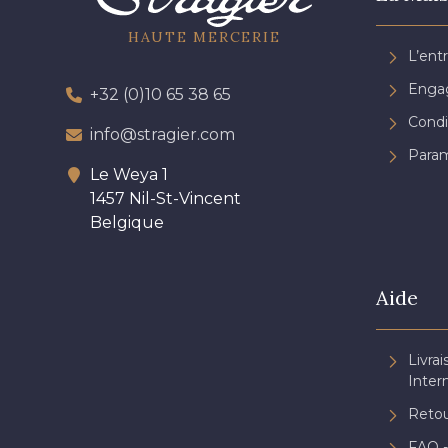
HAUTE MERCERIE
L’ent
Engag
+32 (0)10 65 38 65
Condi
info@stragier.com
Param
Le Weya 1
1457 Nil-St-Vincent
Belgique
Aide
Livrai
Inter
Retou
FAQ -