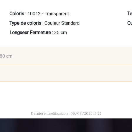
Coloris :
10012 - Transparent
Te
Type de coloris :
Couleur Standard
Qu
Longueur Fermeture :
35 cm
80 cm
40 cm
45 cm
50
10017 - Rottin
8541 - Camel clair
8418 - Bei
75 cm
80 cm
Dernière modification : 06/08/2026 13:25