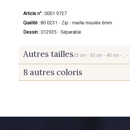
Article n° :
0001 9727
Qualité :
80 0231 - Zip - maille moulée 6mm
Dessin :
012935 - Séparable
Autres tailles
25 cm -
30 cm -
40 cm -
... -
8 autres coloris
25 cm
30 cm
9700 - Noir
2710 - Ivoire
60 cm
65 cm
5706 - Vert Reseda
3828 - Rouge Rubis