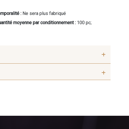
mporalité :
Ne sera plus fabriqué
antité moyenne par conditionnement :
100 pc;
 cm
55 cm
ge Chamois
8989 - Chocolat