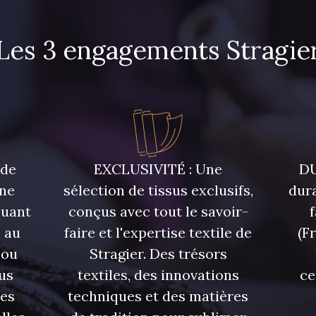
Les 3 engagements Stragie
 de
EXCLUSIVITÉ : Une
DU
une
sélection de tissus exclusifs,
dura
quant
conçus avec tout le savoir-
 au
faire et l'expertise textile de
(F
 ou
Stragier. Des trésors
us
textiles, des innovations
ce
res
techniques et des matières