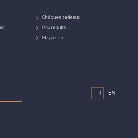
Chéques cadeaux
ls
Prix réduits
Magazine
FR
EN