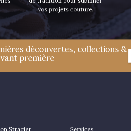
lles
de tradition pour sublimer
vos projets couture.
nières découvertes, collections &
avant première
on Stragier
Services