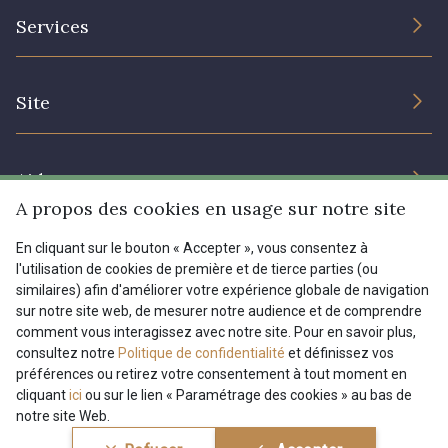
L’entreprise
Services
Engagement durable et certificats
Conditions générales de vente
Nous contacter
Site
Paramétrage des cookies
Services aux professionnels
Magasins
Chéques cadeaux
Aide
Prix réduits
A propos des cookies en usage sur notre site
Magazine
Livraison : France, Belgique, International
En cliquant sur le bouton « Accepter », vous consentez à
Menu
l'utilisation de cookies de première et de tierce parties (ou
Retours & réclamations
similaires) afin d'améliorer votre expérience globale de navigation
sur notre site web, de mesurer notre audience et de comprendre
FAQ - Questions fréquentes
Tous nos tissus
comment vous interagissez avec notre site. Pour en savoir plus,
FR
EN
Modes de paiements
Magazine
consultez notre
Politique de confidentialité
et définissez vos
préférences ou retirez votre consentement à tout moment en
cliquant
ici
ou sur le lien « Paramétrage des cookies » au bas de
notre site Web.
Conditions générales de vente
Politique de confidentialité