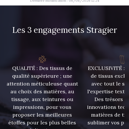
Dernière modification : 06/08/2026 12:24
10014 - Taffy
10015 - Tan
8383 - Beige
8223 - Amande
Les 3 engagements Stragier
10003 - Nankin
10012 - Transparent
QUALITÉ : Des tissus de
EXCLUSIVITÉ : U
qualité supérieure ; une
de tissus exclu
attention méticuleuse quant
avec tout le sa
au choix des matières, au
l'expertise texti
tissage, aux teintures ou
Des trésors te
impressions, pour vous
innovations tech
proposer les meilleures
matières de tr
étoffes pour les plus belles
sublimer vos pro