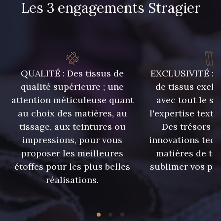
Les 3 engagements Stragier
9666 - Gris Moyen
1712 - Blanc
8383 - Beige
QUALITÉ : Des tissus de
EXCLUSIVITÉ : U
8106 - Caillou
9322 - Bouleau
qualité supérieure ; une
de tissus exclu
attention méticuleuse quant
avec tout le sa
au choix des matières, au
l'expertise texti
tissage, aux teintures ou
Des trésors te
8989 - Chocolat
2220 - Orange Rouge
impressions, pour vous
innovations tech
proposer les meilleures
matières de tr
étoffes pour les plus belles
sublimer vos pro
10035 - Kumquat
10041 - Rouille foncé
réalisations.
1455 - Or Clair
5968 - Vert bouteille