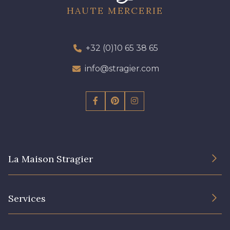
HAUTE MERCERIE
+32 (0)10 65 38 65
info@stragier.com
La Maison Stragier
L’entreprise
Services
Engagement durable et certificats
Conditions générales de vente