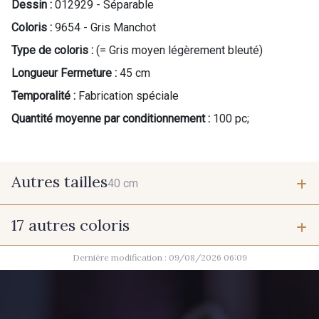
Dessin :
012929 - Séparable
Coloris :
9654 - Gris Manchot
Type de coloris :
(= Gris moyen légèrement bleuté)
Longueur Fermeture :
45 cm
Temporalité :
Fabrication spéciale
Quantité moyenne par conditionnement :
100 pc;
Autres tailles
40 cm
17 autres coloris
40 cm
Dernière modification : 09/08/2026 06:09
9700 - Noir
9685 - Graphite
2710 - Ivoire