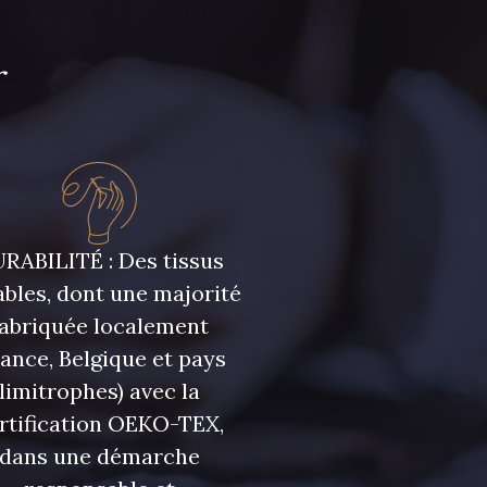
r
leu foncé
7584 - Bleu Couronne
RABILITÉ : Des tissus
bles, dont une majorité
fabriquée localement
rance, Belgique et pays
limitrophes) avec la
rtification OEKO-TEX,
dans une démarche