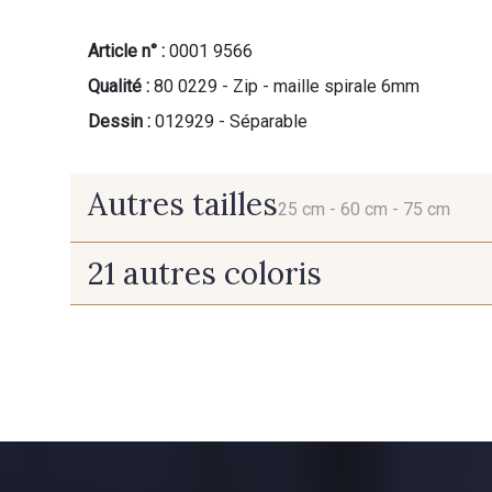
Article n° :
0001 9566
Qualité :
80 0229 - Zip - maille spirale 6mm
Dessin :
012929 - Séparable
Autres tailles
25 cm -
60 cm -
75 cm
21 autres coloris
25 cm
60 cm
9685 - Graphite
9905 - Anthracite
10008 - Beige rosé
9322 - Bouleau