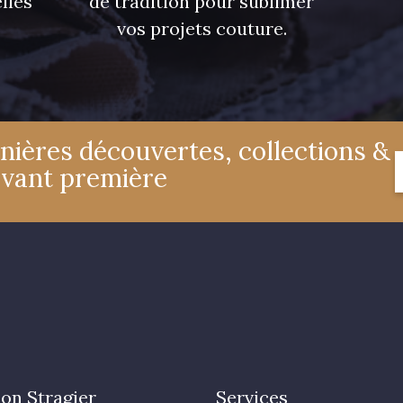
lles
de tradition pour sublimer
vos projets couture.
nières découvertes, collections &
avant première
on Stragier
Services