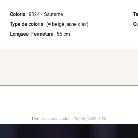
Coloris :
8324 - Sauterne
Te
Type de coloris :
(= beige jaune clair)
Qu
Longueur Fermeture :
55 cm
75 cm
2710 - Ivoire
8163 - Crème
8383 -
Dernière modification : 08/08/2026 13:50
8896 - Brownie
10006 - Fauve
8989 - 