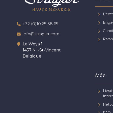
HAUTE MERCERIE
L’ent
Engag
+32 (0)10 65 38 65
Condi
info@stragier.com
Param
Le Weya 1
1457 Nil-St-Vincent
Belgique
Aide
Livrai
Inter
Retou
FAQ -