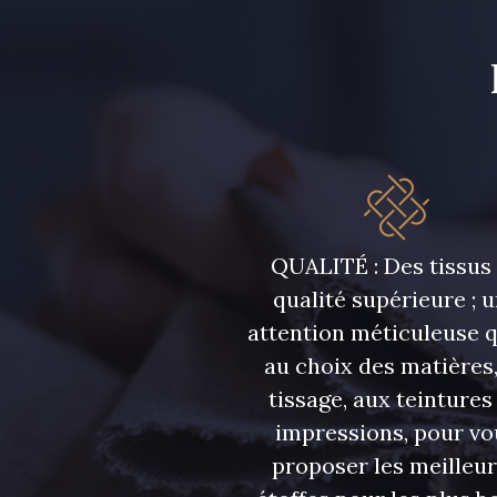
5968 - Vert bouteille
5198 - Vert Golf
3912 - Bourgogne
3944 - Vin de Rubis
QUALITÉ : Des tissus
qualité supérieure ; 
attention méticuleuse 
au choix des matières,
tissage, aux teintures
impressions, pour vo
proposer les meilleu