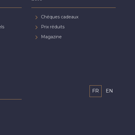
Chéques cadeaux
ls
Prix réduits
Magazine
FR
EN