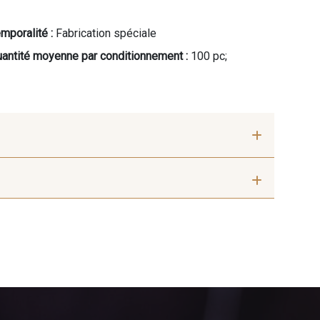
mporalité :
Fabrication spéciale
antité moyenne par conditionnement :
100 pc;
 Beige
8339 - Grège
Chocolat
2220 - Orange Rouge