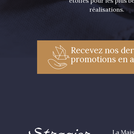
étoffes pour les plus be
réalisations.
Recevez nos der
promotions en 
La Mais