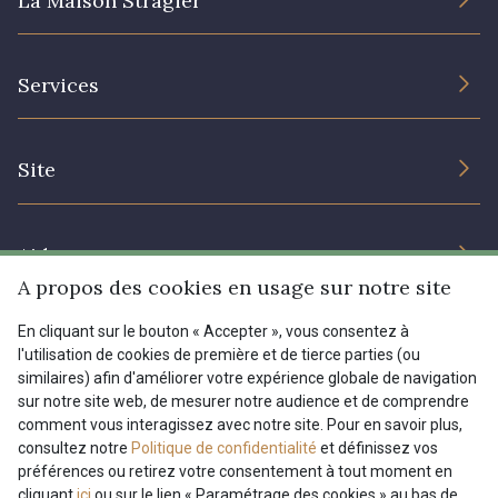
La Maison Stragier
L’entreprise
Services
Engagement durable et certificats
Conditions générales de vente
Nous contacter
Site
Paramétrage des cookies
Services aux professionnels
Magasins
Chéques cadeaux
Aide
Prix réduits
A propos des cookies en usage sur notre site
Magazine
Livraison : France, Belgique, International
En cliquant sur le bouton « Accepter », vous consentez à
Menu
l'utilisation de cookies de première et de tierce parties (ou
Retours & réclamations
similaires) afin d'améliorer votre expérience globale de navigation
sur notre site web, de mesurer notre audience et de comprendre
FAQ - Questions fréquentes
Tous nos tissus
comment vous interagissez avec notre site. Pour en savoir plus,
FR
EN
Modes de paiements
Magazine
consultez notre
Politique de confidentialité
et définissez vos
préférences ou retirez votre consentement à tout moment en
cliquant
ici
ou sur le lien « Paramétrage des cookies » au bas de