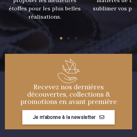
proposer les meilleures
matières de tr
10003 - Nankin
étoffes pour les plus belles
sublimer vos pro
5198 - Vert Golf
réalisations.
5968 - Vert bouteille
5367 - Vert Jasmin
10004 - Sycamore Green
5998 - Vert Sapin
Recevez nos dernières
découvertes, collections &
7177 - Bleu clair
7339 - Bleu Outremer
promotions en avant première
Je m'abonne à la newsletter
7988 - Bleu Insigne
7912 - Bleu caban