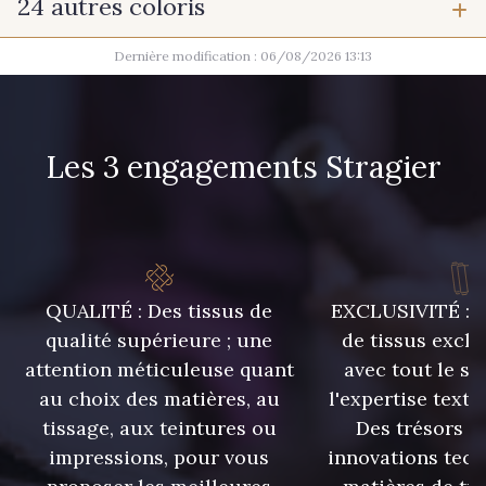
24 autres coloris
Dernière modification : 06/08/2026 13:13
9971 - Mouette foncée
9666 - Gris Moyen
1712 - Blanc
8163 - Crème
Les 3 engagements Stragier
8383 - Beige
8896 - Brownie
10006 - Fauve
QUALITÉ : Des tissus de
EXCLUSIVITÉ : U
8989 - Chocolat
qualité supérieure ; une
de tissus exclu
attention méticuleuse quant
avec tout le sa
au choix des matières, au
l'expertise texti
1455 - Or Clair
tissage, aux teintures ou
Des trésors te
10002 - Bouton d'or
impressions, pour vous
innovations tech