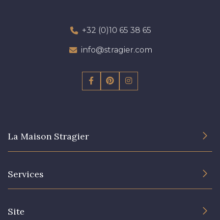
+32 (0)10 65 38 65
info@stragier.com
La Maison Stragier
L’entreprise
Services
Engagement durable et certificats
Conditions générales de vente
Nous contacter
Site