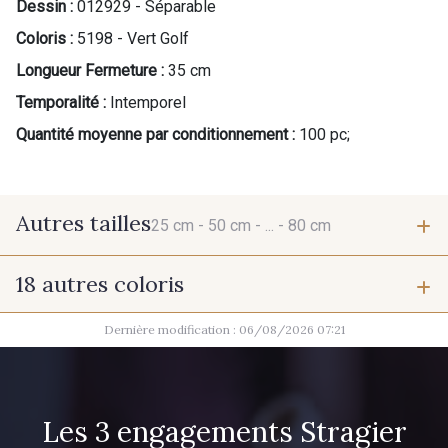
Dessin :
012929 - Séparable
Coloris :
5198 - Vert Golf
Longueur Fermeture :
35 cm
Temporalité :
Intemporel
Quantité moyenne par conditionnement :
100 pc;
Autres tailles
25 cm -
50 cm -
... -
80 cm
18 autres coloris
25 cm
50 cm
Dernière modification : 06/08/2026 07:21
9700 - Noir
9685 - Graphite
55 cm
75 cm
2710 - Ivoire
1712 - Blanc
Les 3 engagements Stragier