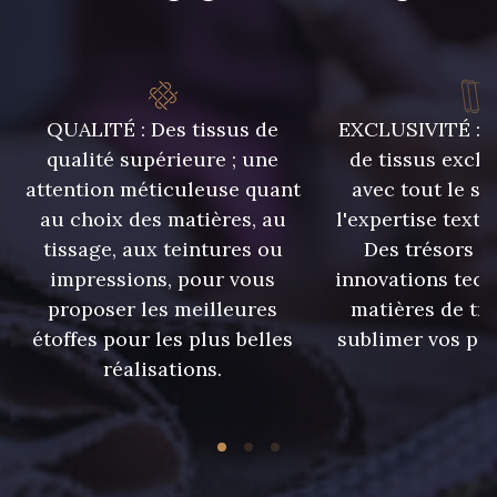
80 cm
8320 - Beige Sable
8989 - Chocolat
QUALITÉ : Des tissus de
EXCLUSIVITÉ : U
10006 - Fauve
8896 - Brownie
qualité supérieure ; une
de tissus exclu
attention méticuleuse quant
avec tout le sa
au choix des matières, au
l'expertise texti
tissage, aux teintures ou
Des trésors te
2220 - Orange Rouge
10035 - Kumquat
impressions, pour vous
innovations tech
proposer les meilleures
matières de tr
étoffes pour les plus belles
sublimer vos pro
5968 - Vert bouteille
7912 - Bleu caban
réalisations.
7113 - Bleu Riviera
7342 - Bleu Nautique