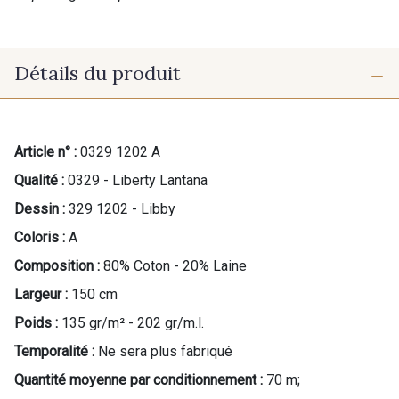
Détails du produit
Article n° :
0329 1202 A
Qualité :
0329 - Liberty Lantana
Dessin :
329 1202 - Libby
Coloris :
A
Composition :
80% Coton - 20% Laine
Largeur :
150 cm
Poids :
135 gr/m² - 202 gr/m.l.
Temporalité :
Ne sera plus fabriqué
Cadeau : 10% offerts sur votre
commande !
Quantité moyenne par conditionnement :
70 m;