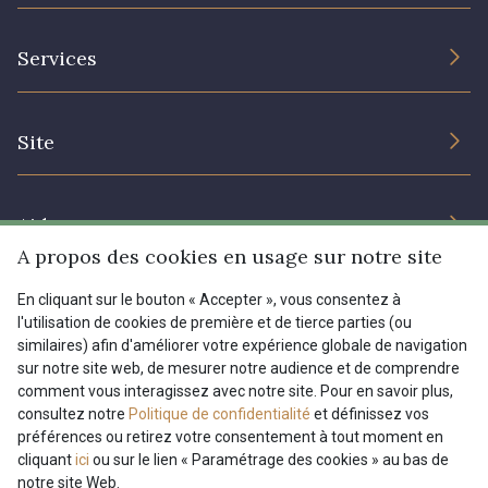
L’entreprise
Services
Engagement durable et certificats
Conditions générales de vente
Nous contacter
Site
Paramétrage des cookies
Services aux professionnels
Magasins
Chéques cadeaux
Aide
Prix réduits
A propos des cookies en usage sur notre site
Magazine
Livraison : France, Belgique, International
En cliquant sur le bouton « Accepter », vous consentez à
Menu
l'utilisation de cookies de première et de tierce parties (ou
Retours & réclamations
similaires) afin d'améliorer votre expérience globale de navigation
sur notre site web, de mesurer notre audience et de comprendre
FAQ - Questions fréquentes
Tous nos tissus
comment vous interagissez avec notre site. Pour en savoir plus,
FR
EN
Modes de paiements
Magazine
consultez notre
Politique de confidentialité
et définissez vos
préférences ou retirez votre consentement à tout moment en
cliquant
ici
ou sur le lien « Paramétrage des cookies » au bas de
notre site Web.