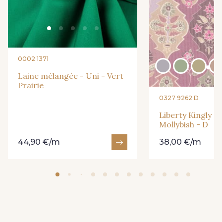
0002 1371
Laine mélangée - Uni - Vert
Prairie
0327 9262 D
Liberty Kingly C
Mollybish - D
44,90 €/m
38,00 €/m