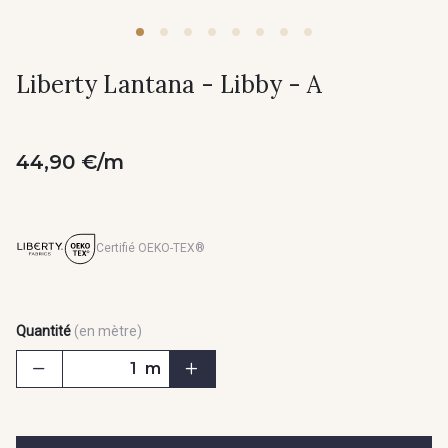
Liberty Lantana - Libby - A
44,90 €/m
Certifié OEKO-TEX®
Quantité
(en mètre)
m