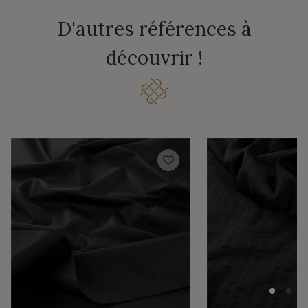
D'autres références à
2001/2200 - Rose ultra clair
2001/2221 - Pêche givrée
découvrir !
4512/2267 - Oeillet
4512/2283 - Rose fleur
4512/2117 - Rose Confetti
4512/2206 - Rose Azalée
4512/2340 - Rose castillo
4512/2351 - Rose ibis
4512/4533 - Framboise
2230/2132 - Grenadine
2230/2155 - Coquelicot
2230/2227 - Vermillon