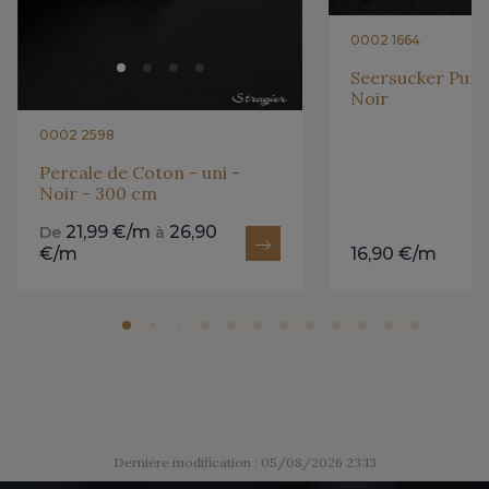
2230/2205 - Rouge Rosé
2230/2255 - Rose Corail
0002 1664
Seersucker Pur C
Noir
2230/2264 - Cerise
2230/2298 - Rouge foncé
0002 2598
Percale de Coton - uni -
2388/2399 - Orchidée
D2001/2054 - Citron givré
Noir - 300 cm
21,99 €/m
26,90
De
à
€/m
16,90 €/m
2998/4704 - Vert Bouteille
2388/2113 - Rose Crocus
2388/2333 - Prune Violette
2230/2998 - Rubis foncé
Dernière modification : 05/08/2026 23:13