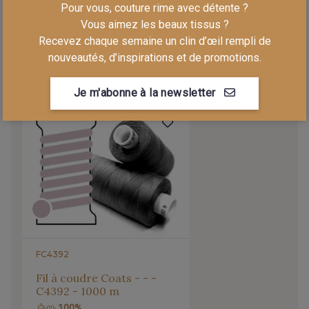
Pour vous, couture rime avec détente ?
2751/4145 - Vert Menthe
2751/4317 - Vert Bleu
Vous aimez les beaux tissus ?
Recevez chaque semaine un clin d’œil rempli de
nouveautés, d’inspirations et de promotions.
2751/4822 - Vert Khaki
2018/2737 - Tilleul
LA MERCERIE ASSORTIE
Je m'abonne à la newsletter
2018/4822 - Olivette
2513/2913 - Tourmaline
2522/4101 - Atalante
2522/2513 - Vert Glacé
2522/2549 - Yucca
2513/2544 - Vert Neptune
FC4392
2513/2513 - Céladon
2522/2631 - Lapis
Fil à coudre Coats - - -
C4392 - 1000 m
2522/2522 - Céramique
2998/2551 - Colvert
100%