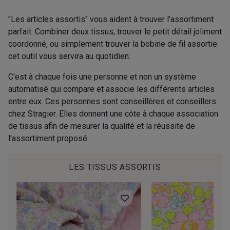
2974/2311 - Rose Zéphyr
2974/2342 - Orchidée givrée
"Les articles assortis" vous aident à trouver l'assortiment
parfait. Combiner deux tissus, trouver le petit détail joliment
coordonné, ou simplement trouver la bobine de fil assortie:
2001/2960 - Gris perle
2974/2902 - Gris mouette
cet outil vous servira au quotidien.
C'est à chaque fois une personne et non un système
2974/2942 - Gris Moyen
2974/92809 - Taupe clair
automatisé qui compare et associe les différents articles
entre eux. Ces personnes sont conseillères et conseillers
chez Stragier. Elles donnent une côte à chaque association
2001/2001 - Blanc
2001/2003 - Natural
de tissus afin de mesurer la qualité et la réussite de
l'assortiment proposé.
2001/2013 - Crème
2001/2799 - Galet
LES TISSUS ASSORTIS
2974/2345 - Gris rose
2998/2942 - Anthracite
2998/2867 - Café
2230/2023 - Mandarine