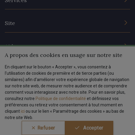
Services
Engagement durable et certificats
Conditions générales de vente
Nous contacter
Site
Paramétrage des cookies
Services aux professionnels
Magasins
Chéques cadeaux
Aide
Prix réduits
A propos des cookies en usage sur notre site
Magazine
Livraison : France, Belgique, International
En cliquant sur le bouton « Accepter », vous consentez à
Menu
l'utilisation de cookies de première et de tierce parties (ou
Retours & réclamations
similaires) afin d'améliorer votre expérience globale de navigation
sur notre site web, de mesurer notre audience et de comprendre
FAQ - Questions fréquentes
Tous nos tissus
comment vous interagissez avec notre site. Pour en savoir plus,
FR
EN
Modes de paiements
Magazine
consultez notre
Politique de confidentialité
et définissez vos
préférences ou retirez votre consentement à tout moment en
cliquant
ici
ou sur le lien « Paramétrage des cookies » au bas de
notre site Web.
Conditions générales de vente
Politique de confidentialité
Refuser
Accepter
Paramétrage des cookies
A & C Stragier s.r.l.
BE 0772 618 163