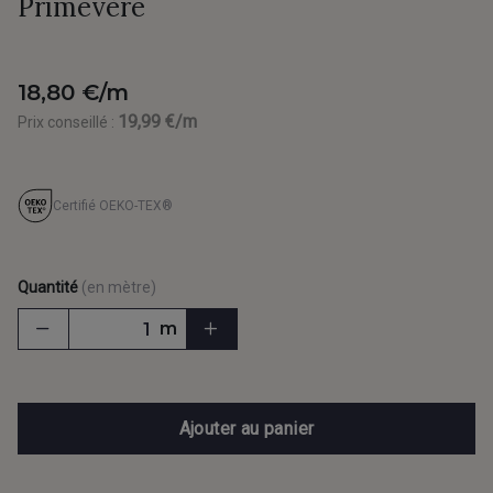
Primevère
18,80 €/m
19,99 €/m
Prix conseillé :
Certifié OEKO-TEX®
Quantité
(en mètre)
m
Ajouter au panier