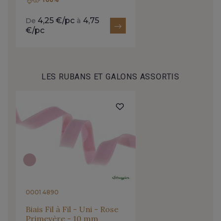
4,25 €/pc
4,75
De
à
4317/2591 - Bleu Sarcelle
2513/2468 - Celeste
€/pc
4153/2504 - Bleu Spa
2001/2422 - Bleu nuage
LES RUBANS ET GALONS ASSORTIS
2001/4316 - Bleu Ciel
2001/2430 - Bleu Denim clair
4153/4153 - Bleu clair
4153/2001 - Bleu Perle
4153/2512 - Bleu Opale
4153/4144 - Bleu Della Robbia
0001 4890
4317/2520 - Bleu Touareg
4317/2994 - Bleu Impérial
Biais Fil à Fil - Uni - Rose
Primevère - 10 mm