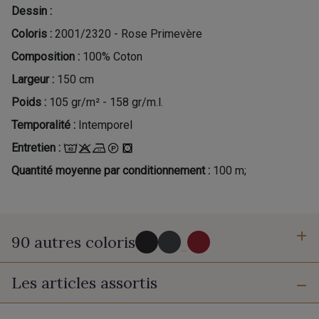
Dessin :
Coloris :
2001/2320 - Rose Primevère
Composition :
100% Coton
Largeur :
150 cm
Poids :
105 gr/m² - 158 gr/m.l.
Temporalité :
Intemporel
Entretien :
Quantité moyenne par conditionnement :
100 m;
90 autres coloris
...
Les articles assortis
2998/2998 - Noir
2998/2969 - Graphite