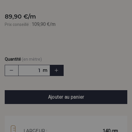
89,90 €/m
109,90 €/m
Prix conseillé :
Quantité
(en mètre)
m
Ajouter au panier
140 cm
LARGEUR :