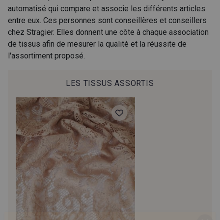
22 - Crème Stragier
24 - Vanille Stragier - Cream
automatisé qui compare et associe les différents articles
entre eux. Ces personnes sont conseillères et conseillers
chez Stragier. Elles donnent une côte à chaque association
0039 - Blush
0249 - Sable
de tissus afin de mesurer la qualité et la réussite de
l'assortiment proposé.
0071 - Chinchilla
0214 - Pearl
LES TISSUS ASSORTIS
0112 - Fawn
0267 - Silver
0072 - Chocolate
0248 - Rust
0048 - Burnt Orange
0284 - Tangerine
0152 - Jaffa
0053 - Camel
Cadeau : 10% offerts sur votre