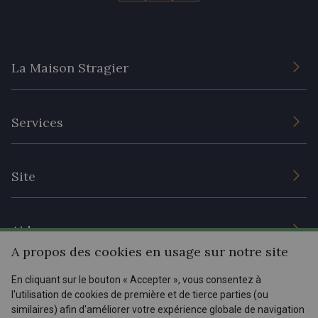
La Maison Stragier
L’entreprise
Services
Engagement durable et certificats
Conditions générales de vente
Nous contacter
Site
Paramétrage des cookies
Services aux professionnels
Magasins
Chéques cadeaux
Aide
Prix réduits
A propos des cookies en usage sur notre site
Magazine
Livraison : France, Belgique, International
En cliquant sur le bouton « Accepter », vous consentez à
Menu
l'utilisation de cookies de première et de tierce parties (ou
Retours & réclamations
similaires) afin d'améliorer votre expérience globale de navigation