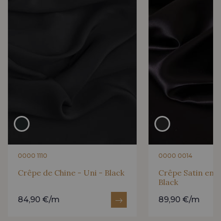
0295 - Vermillion
0246 - Ruby
0047 - Burgundy
0300 - Wine
0264 - Shocking Pink
0000 1110
0000 0014
Crêpe de Chine - Uni - Black
Crêpe Satin en S
Black
84,90 €/m
89,90 €/m