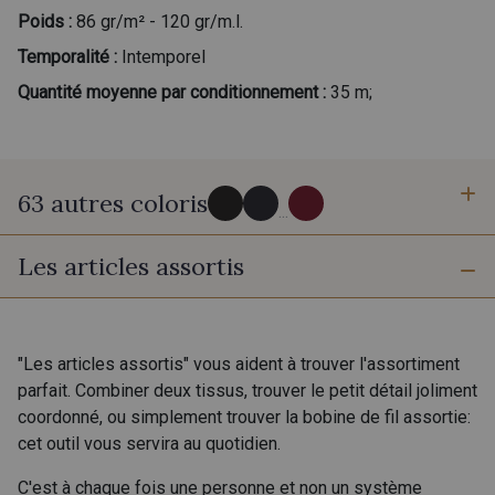
Poids :
86 gr/m² - 120 gr/m.l.
Temporalité :
Intemporel
Quantité moyenne par conditionnement :
35 m;
63 autres coloris
...
Les articles assortis
0002 - Black
0147 - Ink
0132 - Graphite
0275 - Steel
"Les articles assortis" vous aident à trouver l'assortiment
parfait. Combiner deux tissus, trouver le petit détail joliment
coordonné, ou simplement trouver la bobine de fil assortie:
0003 - 14 - Blanc doux Stragier
18 - Ivoire clair Stragier
cet outil vous servira au quotidien.
C'est à chaque fois une personne et non un système