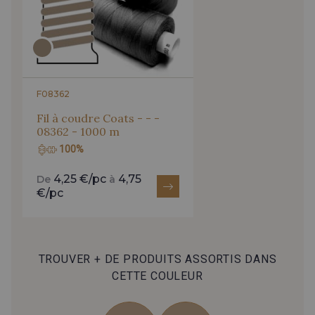
0212 - Peacock
0156 - Kingfisher
0016 - Aqua
0098 - Duck Egg
F08362
0310 - Spearmint
0019 - Atlantic
Fil à coudre Coats - - -
08362 - 1000 m
100%
0268 - Sky
0255 - Sapphire
4,25 €/pc
4,75
De
à
€/pc
0192 - Navy
0146 - Indigo
0031 - Bilberry
0165 - Lilac
TROUVER + DE PRODUITS ASSORTIS DANS
CETTE COULEUR
0296 - Violet
0225 - Plum