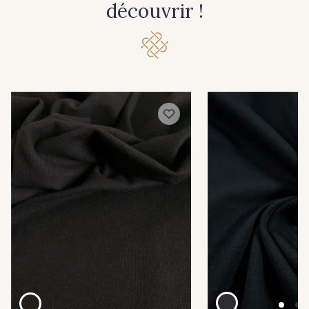
découvrir !
33 - Cayenne
34 - Vert Bouteille
60 - Noir
64 - Rouge
65 - Vert Lapis
67 - Moutarde
62 - Blanc
20 - Ivoire
68 - Vert Jade
69 - Vermillion
70 - Cerise
71 - Blush