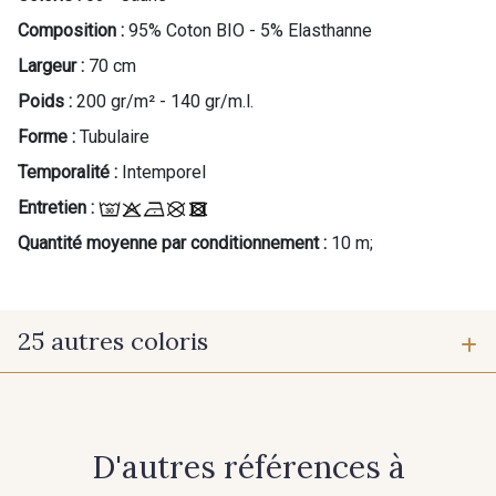
Composition :
95% Coton BIO - 5% Elasthanne
Largeur :
70 cm
Poids :
200 gr/m² - 140 gr/m.l.
Cadeau : 10% offerts sur votre
Forme :
Tubulaire
commande !
Temporalité :
Intemporel
Pour vous, couture rime avec détente ?
Entretien :
Vous aimez les beaux tissus ?
Recevez chaque semaine un clin d’œil rempli de
Quantité moyenne par conditionnement :
10 m;
nouveautés, d’inspirations et de promotions.
Je m'abonne à la newsletter
25 autres coloris
61 - Marine foncé
30 - Rose Saumon
D'autres références à
31 - Jeans
32 - Rose ultra clair