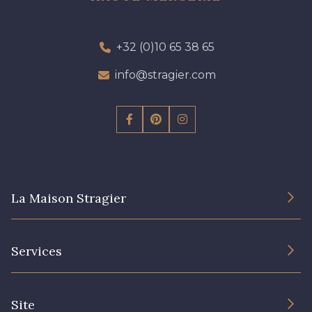
+32 (0)10 65 38 65
info@stragier.com
La Maison Stragier
L’entreprise
Services
Engagement durable et certificats
Conditions générales de vente
Nous contacter
Site