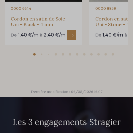
0000 6644
0000 8859
Cordon en satin de Soie -
Cordon en satin 
Uni - Black - 4 mm
Uni - Stone - 4
1,40 €/m
2,40 €/m
1,40 €/m
2
De
à
De
à
Dernière modification : 06/08/2026 16:07
Les 3 engagements Stragier