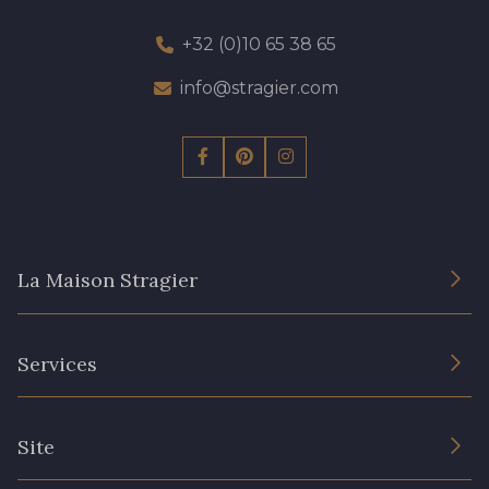
+32 (0)10 65 38 65
info@stragier.com
La Maison Stragier
L’entreprise
Services
Engagement durable et certificats
Conditions générales de vente
Nous contacter
Site
Paramétrage des cookies
Services aux professionnels