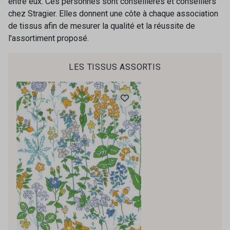
entre eux. Ces personnes sont conseillères et conseillers
chez Stragier. Elles donnent une côte à chaque association
de tissus afin de mesurer la qualité et la réussite de
l'assortiment proposé.
LES TISSUS ASSORTIS
Cadeau : 10% offerts sur votre
commande !
Pour vous, couture rime avec détente ?
Vous aimez les beaux tissus ?
Recevez chaque semaine un clin d’œil rempli de
nouveautés, d’inspirations et de promotions.