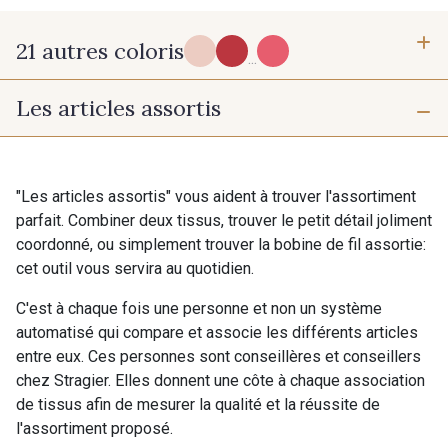
21 autres coloris
...
Les articles assortis
D - Pois de senteur
A - A
"Les articles assortis" vous aident à trouver l'assortiment
Y - Lemon Curd
A19 - September
parfait. Combiner deux tissus, trouver le petit détail joliment
coordonné, ou simplement trouver la bobine de fil assortie:
cet outil vous servira au quotidien.
M181 - Mimosa
AD - Tournesol
C'est à chaque fois une personne et non un système
automatisé qui compare et associe les différents articles
NOUVEAU
entre eux. Ces personnes sont conseillères et conseillers
chez Stragier. Elles donnent une côte à chaque association
X22 - Emeraude
F - Bouteille et Or
de tissus afin de mesurer la qualité et la réussite de
l'assortiment proposé.