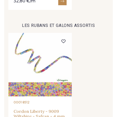
32,80 €/m
X25 - Tahiti Fluo
Y25 - Vahiné Fluo
LES RUBANS ET GALONS ASSORTIS
Z25 - Hibiscus Fluo
0001 8512
Cordon Liberty - 9009
Wiltshire - Safran - 4 mm