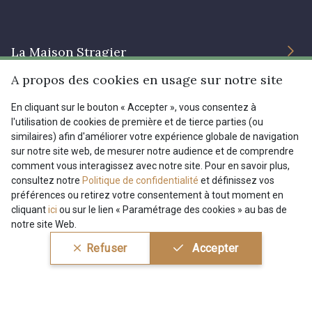
La Maison Stragier
A propos des cookies en usage sur notre site
L’entreprise
Services
En cliquant sur le bouton « Accepter », vous consentez à
Engagement durable et certificats
l'utilisation de cookies de première et de tierce parties (ou
similaires) afin d'améliorer votre expérience globale de navigation
Conditions générales de vente
Nous contacter
sur notre site web, de mesurer notre audience et de comprendre
Site
comment vous interagissez avec notre site. Pour en savoir plus,
Paramétrage des cookies
Services aux professionnels
consultez notre
Politique de confidentialité
et définissez vos
préférences ou retirez votre consentement à tout moment en
Magasins
Chéques cadeaux
Aide
cliquant
ici
ou sur le lien « Paramétrage des cookies » au bas de
notre site Web.
Prix réduits
Refuser
Accepter
Magazine
Livraison : France, Belgique, International
Menu
Retours & réclamations
FAQ - Questions fréquentes
Tous nos tissus