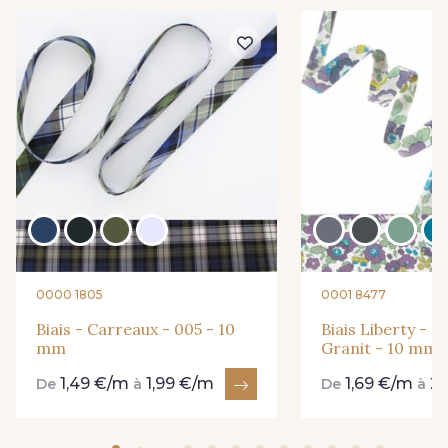
0000 1805
0001 8477
Biais - Carreaux - 005 - 10
Biais Liberty - 2
mm
Granit - 10 mm
1,49 €/m
1,99 €/m
1,69 €/m
2
De
à
De
à