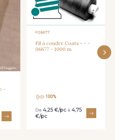
F06677
Fil à coudre Coats - - -
06677 - 1000 m
e -
100%
100
4,25 €/pc
4,75
4,25
De
à
De
€/pc
€/pc