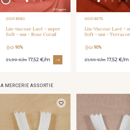
0001 8580
0001 8575
Lin-viscose Lavé - super
Lin-Viscose Lavé - 
Soft - uni - Rose Corail
Soft - uni - Terraco
90%
90%
17,52 €/m
17,52 €/m
21,90 €/m
21,90 €/m
LA MERCERIE ASSORTIE