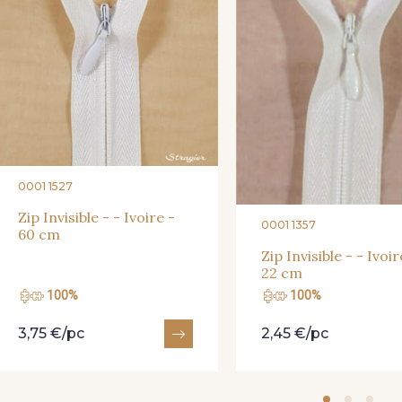
0001 1527
Zip Invisible - - Ivoire -
0001 1357
60 cm
Zip Invisible - - Ivoir
22 cm
100%
100%
3,75 €/pc
2,45 €/pc