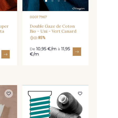
0001 7967
super
Double Gaze de Coton
tta
Bio - Uni - Vert Canard
85%
10,95 €/m
11,95
De
à
€/m
F06389
Fil à co
06389 -