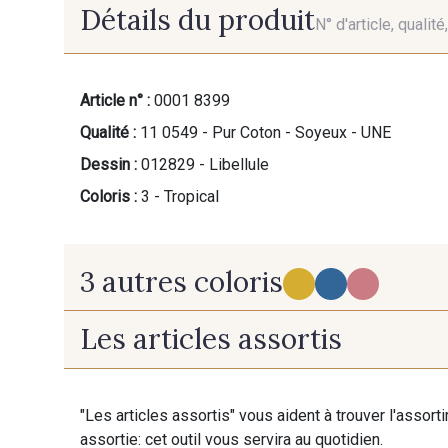
Détails du produit
N° d'article, qualit
Article n° :
0001 8399
Qualité :
11 0549 - Pur Coton - Soyeux - UNE
Dessin :
012829 - Libellule
Coloris :
3 - Tropical
3 autres coloris
Les articles assortis
1 - Solar
2 - Mediterranean
"Les articles assortis" vous aident à trouver l'assort
assortie: cet outil vous servira au quotidien.