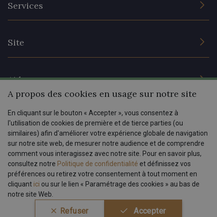
Services
Engagement durable et certificats
Conditions générales de vente
Nous contacter
Site
Paramétrage des cookies
Services aux professionnels
Magasins
Chéques cadeaux
Aide
Prix réduits
A propos des cookies en usage sur notre site
Magazine
Livraison : France, Belgique, International
En cliquant sur le bouton « Accepter », vous consentez à
Menu
l'utilisation de cookies de première et de tierce parties (ou
Retours & réclamations
similaires) afin d'améliorer votre expérience globale de navigation
sur notre site web, de mesurer notre audience et de comprendre
FAQ - Questions fréquentes
Tous nos tissus
comment vous interagissez avec notre site. Pour en savoir plus,
FR
EN
Modes de paiements
Magazine
consultez notre
Politique de confidentialité
et définissez vos
préférences ou retirez votre consentement à tout moment en
cliquant
ici
ou sur le lien « Paramétrage des cookies » au bas de
notre site Web.
Conditions générales de vente
Politique de confidentialité
Refuser
Accepter