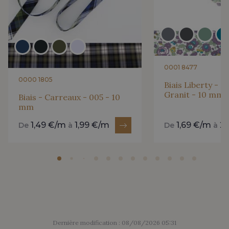
0001 8477
0000 1805
Biais Liberty - 2
Granit - 10 mm
Biais - Carreaux - 005 - 10
mm
1,49 €/m
1,99 €/m
1,69 €/m
2
De
à
De
à
Dernière modification : 08/08/2026 05:31