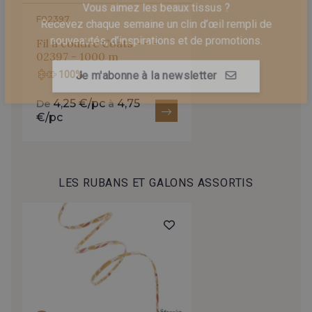
Pour vous, couture rime avec détente ?
F02397
Vous aimez les beaux tissus ?
Fil à coudre Coats - - -
Recevez chaque semaine un clin d’œil rempli de
02397 - 1000 m
nouveautés, d’inspirations et de promotions.
100%
Je m'abonne à la newsletter
4,25 €/pc
4,75
De
à
€/pc
LES RUBANS ET GALONS ASSORTIS