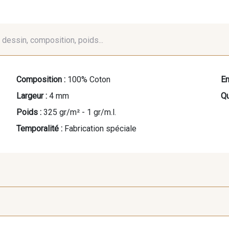
é, dessin, composition, poids...
Composition :
100% Coton
En
Largeur :
4 mm
Qu
Poids :
325 gr/m² - 1 gr/m.l.
Temporalité :
Fabrication spéciale