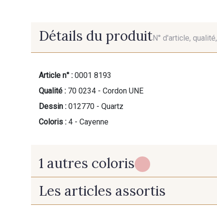
Détails du produit
N° d'article, qualit
Article n° :
0001 8193
Qualité :
70 0234 - Cordon UNE
Dessin :
012770 - Quartz
Coloris :
4 - Cayenne
1 autres coloris
Les articles assortis
2 - Ballet