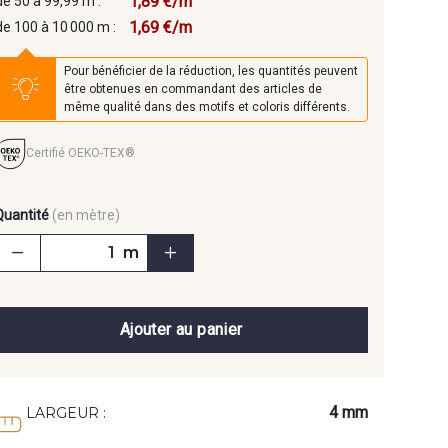
1,89 €/m
de 50 à 99,99 m :
1,69 €/m
de 100 à 10 000 m :
Pour bénéficier de la réduction, les quantités peuvent
être obtenues en commandant des articles de
même qualité dans des motifs et coloris différents.
Certifié OEKO-TEX®
Quantité
(en mètre)
m
Ajouter au panier
4 mm
LARGEUR :