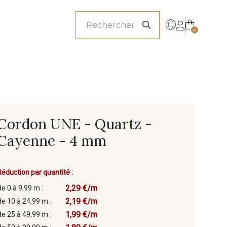
onnels
0
Cordon UNE - Quartz -
Cayenne - 4 mm
Réduction par quantité :
2,29 €/m
de 0 à 9,99 m :
2,19 €/m
de 10 à 24,99 m :
1,99 €/m
de 25 à 49,99 m :