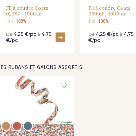
Fil à coudre Coats - - -
Fil à coudre Coats - 
02387 - 1000 m
06990 - 1000 m
100%
100%
4,25 €/pc
4,75
4,25 €/pc
4,75
De
à
De
à
€/pc
€/pc
LES RUBANS ET GALONS ASSORTIS