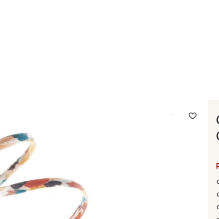
- FAQ
Contact
L'entreprise Stragier
Accès aux professi