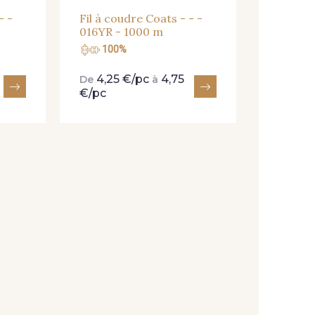
- -
Fil à coudre Coats - - -
016YR - 1000 m
100%
4,25 €/pc
4,75
De
à
€/pc