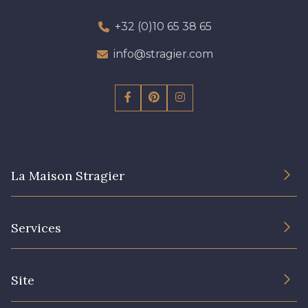
+32 (0)10 65 38 65
info@stragier.com
La Maison Stragier
L’entreprise
Services
Engagement durable et certificats
Conditions générales de vente
Nous contacter
Site
Paramétrage des cookies
Services aux professionnels