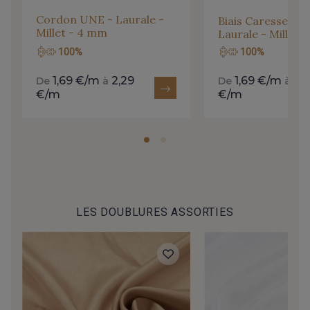
Cordon UNE - Laurale -
Biais Caresse - 
Millet - 4 mm
Laurale - Millet 
100%
100%
1,69 €/m
2,29
1,69 €/m
2,
De
à
De
à
€/m
€/m
LES DOUBLURES ASSORTIES