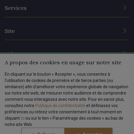
L’entreprise
Services
Engagement durable et certificats
Conditions générales de vente
Nous contacter
Site
Paramétrage des cookies
Services aux professionnels
Magasins
Chéques cadeaux
Aide
Prix réduits
A propos des cookies en usage sur notre site
Magazine
Livraison : France, Belgique, International
En cliquant sur le bouton « Accepter », vous consentez à
Menu
l'utilisation de cookies de première et de tierce parties (ou
Retours & réclamations
similaires) afin d'améliorer votre expérience globale de navigation
sur notre site web, de mesurer notre audience et de comprendre
FAQ - Questions fréquentes
Tous nos tissus
comment vous interagissez avec notre site. Pour en savoir plus,
FR
EN
Modes de paiements
Magazine
consultez notre
Politique de confidentialité
et définissez vos
préférences ou retirez votre consentement à tout moment en
cliquant
ici
ou sur le lien « Paramétrage des cookies » au bas de
notre site Web.
Conditions générales de vente
Politique de confidentialité