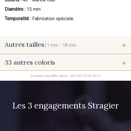
Diamètre :
15 mm
Temporalité :
Fabrication spéciale
Autres tailles
11 mm -
18 mm
33 autres coloris
11 mm
18 mm
Dernière modification : 06/08/2026 19:23
37 - Jaune Poussin
38 - Jaune Soleil
60 - Noir
39 - Rubis
Les 3 engagements Stragier
41 - Fuchsia
42 - Cayenne