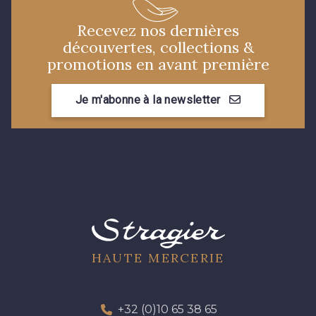
07378 - Bleu Optimiste
07342 - Bleu Méditerranée
Recevez nos dernières
découvertes, collections &
promotions en avant première
07288 - Bleu Océan
683YQ - Pêche clair
Je m'abonne à la newsletter
03735 - Framboise givrée
48 - Rouge
49 - Bleu Niagara
50 - Vert Bouteille
51 - Orange
53 - Kaki Kalamata
HAUTE MERCERIE
54 - Vert Canard
58 - Vert Emeraude
+32 (0)10 65 38 65
55 - Lilas
56 - Bleu Lavande