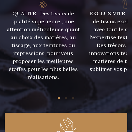
43 - Jaune Safran
44 - Bleu Jeans clair
QUALITÉ : Des tissus de
EXCLUSIVITÉ : U
qualité supérieure ; une
de tissus exclu
attention méticuleuse quant
avec tout le sa
45 - Menthe
46 - Rose Zéphyr
au choix des matières, au
l'expertise texti
tissage, aux teintures ou
Des trésors te
47 - Prunelle
32 - Corail
impressions, pour vous
innovations tech
proposer les meilleures
matières de tr
étoffes pour les plus belles
sublimer vos pro
34 - Marine
36 - Menthe bleue
réalisations.
31 - Pêche
33 - Porcelaine
35 - Rose Cyclamen
30 - Rose Perle