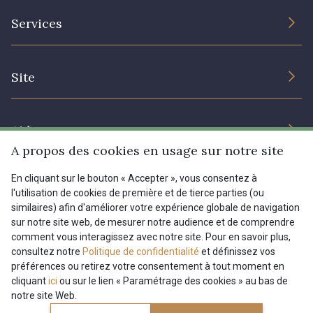
L’entreprise
Services
Engagement durable et certificats
Conditions générales de vente
Nous contacter
Site
Paramétrage des cookies
Services aux professionnels
Magasins
Chéques cadeaux
Aide
Prix réduits
A propos des cookies en usage sur notre site
Magazine
Livraison : France, Belgique, International
En cliquant sur le bouton « Accepter », vous consentez à
Menu
l'utilisation de cookies de première et de tierce parties (ou
Retours & réclamations
similaires) afin d'améliorer votre expérience globale de navigation
sur notre site web, de mesurer notre audience et de comprendre
FAQ - Questions fréquentes
Tous nos tissus
comment vous interagissez avec notre site. Pour en savoir plus,
FR
EN
Modes de paiements
Magazine
consultez notre
Politique de confidentialité
et définissez vos
préférences ou retirez votre consentement à tout moment en
cliquant
ici
ou sur le lien « Paramétrage des cookies » au bas de
notre site Web.