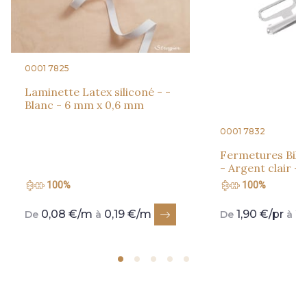
0001 7825
Laminette Latex siliconé - -
Blanc - 6 mm x 0,6 mm
0001 7832
Fermetures Biki
- Argent clair -
100%
100%
0,08 €/m
0,19 €/m
1,90 €/pr
2,
De
à
De
à