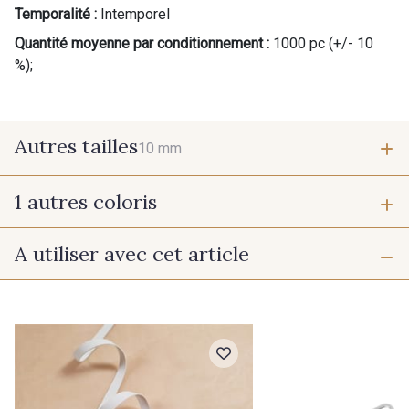
Temporalité :
Intemporel
Quantité moyenne par conditionnement :
1000 pc (+/- 10
%);
Autres tailles
10 mm
1 autres coloris
10 mm
A utiliser avec cet article
120 - Zamak - Or clair