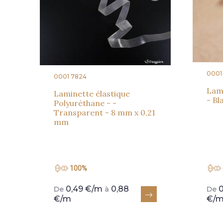
0001
0001 7824
Lami
Laminette élastique
- Bl
Polyuréthane - -
Transparent - 8 mm x 0,21
mm
100%
0,49 €/m
0,88
De
à
De
€/m
€/