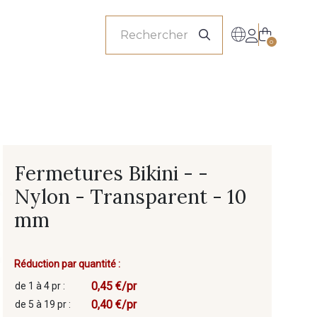
onnels
0
Fermetures Bikini - -
Nylon - Transparent - 10
mm
Réduction par quantité :
0,45 €/pr
de 1 à 4 pr :
0,40 €/pr
de 5 à 19 pr :