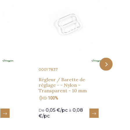
0
C
-
0001 7837
Régleur / Barette de
réglage - - Nylon -
Transparent - 10 mm
100%
0,05 €/pc
0,08
De
à
€/pc