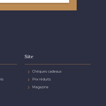
Site
Chéques cadeaux
ls
Prix réduits
Magazine