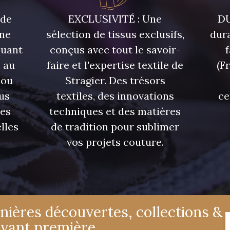
 de
EXCLUSIVITÉ : Une
DU
une
sélection de tissus exclusifs,
dura
quant
conçus avec tout le savoir-
 au
faire et l'expertise textile de
(F
 ou
Stragier. Des trésors
us
textiles, des innovations
ce
res
techniques et des matières
lles
de tradition pour sublimer
vos projets couture.
nières découvertes, collections &
avant première