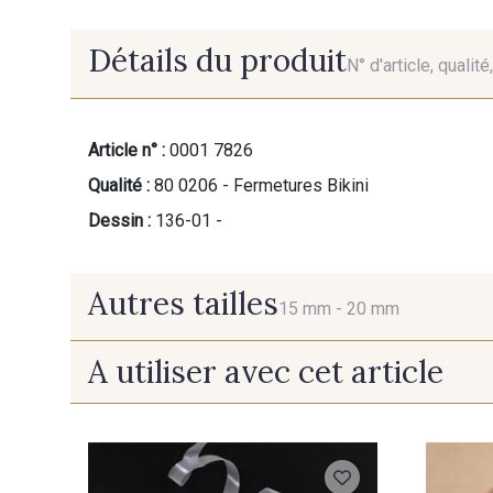
Détails du produit
N° d'article, qualit
Article n° :
0001 7826
Qualité :
80 0206 - Fermetures Bikini
Dessin :
136-01 -
Autres tailles
15 mm -
20 mm
A utiliser avec cet article
15 mm
20 mm