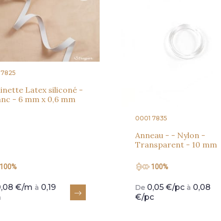
 7825
nette Latex siliconé -
anc - 6 mm x 0,6 mm
0001 7835
Anneau - - Nylon -
Transparent - 10 mm
100%
100%
0,08 €/m
0,19
0,05 €/pc
0,08
à
De
à
m
€/pc