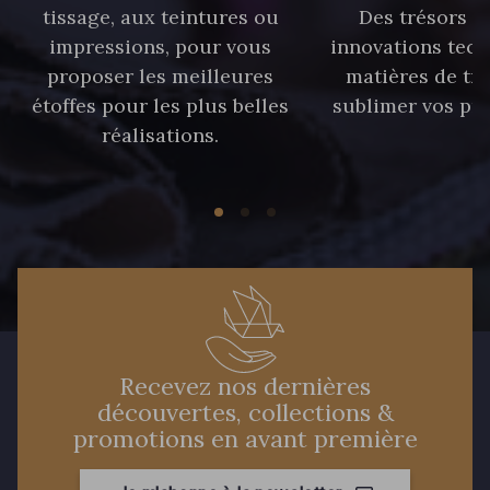
tissage, aux teintures ou
Des trésors te
impressions, pour vous
innovations tech
88213 - Kaki clair
proposer les meilleures
matières de tr
étoffes pour les plus belles
sublimer vos pro
réalisations.
88660 - Turquoise
88636 - Bleu Azur
88637 - Bleu Provence
88870 - Fuchsia
88026 - Rouge Rubis
Recevez nos dernières
découvertes, collections &
promotions en avant première
5285 - Bleu Barbeau