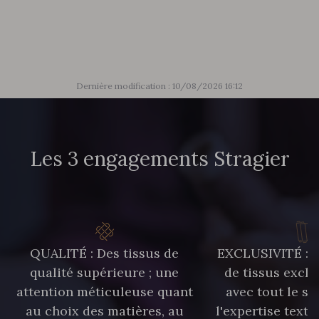
88003 - Ivoire
88037 - Rose Pétale
88014 - Rose doux
88053 - Gris éléphant
Dernière modification : 10/08/2026 16:12
88050 - Gris foncé
88067 - Bleu Pétrole
Les 3 engagements Stragier
88034 - Marine clair
88033 - Bleu Sarcelle
88023 - Chocolat
88060 - Vert de Gris
88068 - Vert Bouteille
88008 - Beige Skin
QUALITÉ : Des tissus de
EXCLUSIVITÉ : U
qualité supérieure ; une
de tissus exclu
attention méticuleuse quant
avec tout le sa
88015 - Jaune Vif
88071 - Terracotta
au choix des matières, au
l'expertise texti