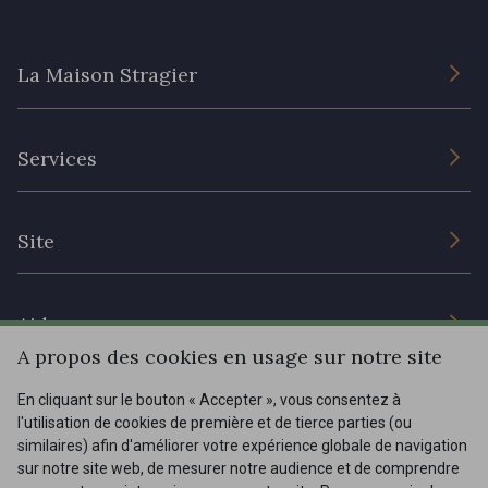
La Maison Stragier
L’entreprise
Services
Engagement durable et certificats
Conditions générales de vente
Nous contacter
Site
Paramétrage des cookies
Services aux professionnels
Magasins
Chéques cadeaux
Aide
Prix réduits
A propos des cookies en usage sur notre site
Magazine
Livraison : France, Belgique, International
En cliquant sur le bouton « Accepter », vous consentez à
Menu
l'utilisation de cookies de première et de tierce parties (ou
Retours & réclamations
similaires) afin d'améliorer votre expérience globale de navigation
sur notre site web, de mesurer notre audience et de comprendre
FAQ - Questions fréquentes
Tous nos tissus