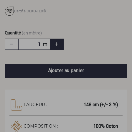
Certifié OEKO-TEX®
Quantité
(en mètre)
m
Ajouter au panier
148 cm (+/- 3 %)
LARGEUR :
100% Coton
COMPOSITION :