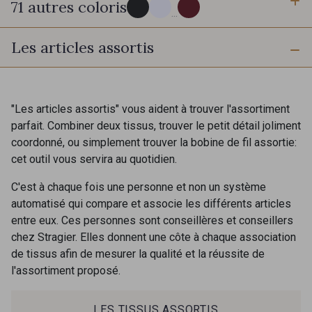
71 autres coloris
...
Les articles assortis
114 - Noir
8083 - Gris Souris
1000B - Blanc
9208C - Porcelaine
"Les articles assortis" vous aident à trouver l'assortiment
parfait. Combiner deux tissus, trouver le petit détail joliment
coordonné, ou simplement trouver la bobine de fil assortie:
88007 - Beige Cappuccino
88062 - Moutarde
cet outil vous servira au quotidien.
C'est à chaque fois une personne et non un système
88090 - Camel
99150 - Ecorce
automatisé qui compare et associe les différents articles
entre eux. Ces personnes sont conseillères et conseillers
chez Stragier. Elles donnent une côte à chaque association
9251F - Café
99210 - Khaki
de tissus afin de mesurer la qualité et la réussite de
l'assortiment proposé.
88039 - Jaune Soleil
99570 - Jaune vif
Cadeau : 10% offerts sur votre
LES TISSUS ASSORTIS