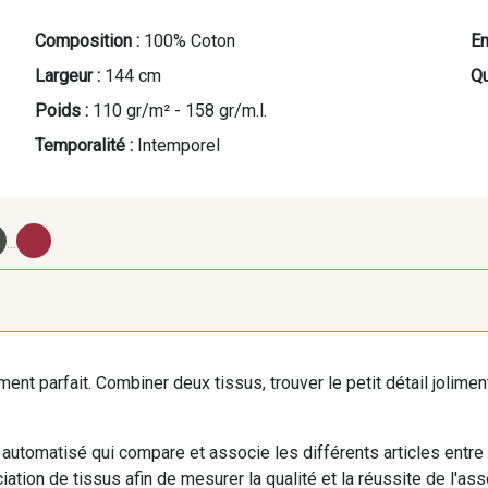
Composition :
100% Coton
En
Largeur :
144 cm
Qu
Poids :
110 gr/m² - 158 gr/m.l.
Temporalité :
Intemporel
...
41 - Moutarde-Blanc
42 - Jaune Soleil-Blanc
40 - Kaki 
iment parfait. Combiner deux tissus, trouver le petit détail jolim
32 - Jeans-Blanc
33 - Ciel-Blanc
34 - Océ
automatisé qui compare et associe les différents articles entre
ation de tissus afin de mesurer la qualité et la réussite de l'as