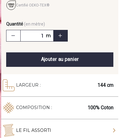
Certifié OEKO-TEX®
Quantité
(en mètre)
m
Ajouter au panier
144 cm
LARGEUR :
100% Coton
COMPOSITION :
LE FIL ASSORTI