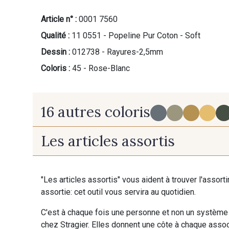
Article n° :
0001 7560
Qualité :
11 0551 - Popeline Pur Coton - Soft
Dessin :
012738 - Rayures-2,5mm
Coloris :
45 - Rose-Blanc
16 autres coloris
Les articles assortis
30 - Gris-Blanc
39 - Beige-Blanc
"Les articles assortis" vous aident à trouver l'assort
assortie: cet outil vous servira au quotidien.
38 - Menthe-Blanc
37 - Vert Canard-Blanc
C'est à chaque fois une personne et non un système 
chez Stragier. Elles donnent une côte à chaque associ