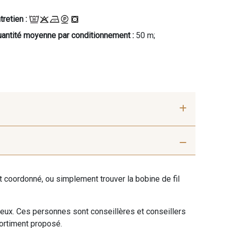
tretien :
antité moyenne par conditionnement :
50 m;
foncé-Blanc
36 - Vert de Gris-Blanc
ent coordonné, ou simplement trouver la bobine de fil
an-Blanc
60 - Noir-Blanc
 eux. Ces personnes sont conseillères et conseillers
sortiment proposé.