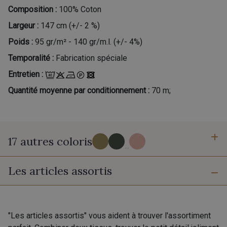
Composition :
100% Coton
Largeur :
147 cm (+/- 2 %)
Poids :
95 gr/m² - 140 gr/m.l. (+/- 4%)
Temporalité :
Fabrication spéciale
Entretien :
Quantité moyenne par conditionnement :
70 m;
17 autres coloris
...
Les articles assortis
7 - Tropical
302 - Ambre
9 - Canopée
2 - Rose-Marine
"Les articles assortis" vous aident à trouver l'assortiment