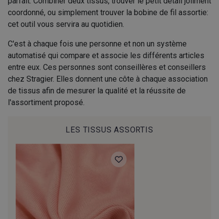
parfait. Combiner deux tissus, trouver le petit détail joliment
coordonné, ou simplement trouver la bobine de fil assortie:
200 - Toucan Vert
201 - Toucan Bleu
cet outil vous servira au quotidien.
C'est à chaque fois une personne et non un système
5 - Solar
301 - Azurite
automatisé qui compare et associe les différents articles
entre eux. Ces personnes sont conseillères et conseillers
chez Stragier. Elles donnent une côte à chaque association
10 - Fjord
12 - Laponie
de tissus afin de mesurer la qualité et la réussite de
l'assortiment proposé.
204 - Niagara
205 - Niagara - Jeans
LES TISSUS ASSORTIS
4 - Pêche-Lagon
1 - Corail-Rose
300 - Cornaline
203 - Sorbet Violette
202 - Sorbet Citron