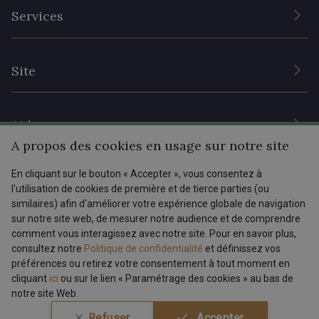
L’entreprise
Services
Engagement durable et certificats
Conditions générales de vente
Nous contacter
Site
Paramétrage des cookies
Services aux professionnels
Magasins
Chéques cadeaux
Aide
Prix réduits
A propos des cookies en usage sur notre site
Magazine
Livraison : France, Belgique, International
En cliquant sur le bouton « Accepter », vous consentez à
Menu
l'utilisation de cookies de première et de tierce parties (ou
Retours & réclamations
similaires) afin d'améliorer votre expérience globale de navigation
sur notre site web, de mesurer notre audience et de comprendre
FAQ - Questions fréquentes
Tous nos tissus
comment vous interagissez avec notre site. Pour en savoir plus,
FR
EN
Modes de paiements
Magazine
consultez notre
Politique de confidentialité
et définissez vos
préférences ou retirez votre consentement à tout moment en
cliquant
ici
ou sur le lien « Paramétrage des cookies » au bas de
notre site Web.
Conditions générales de vente
Politique de confidentialité
Refuser
Accepter