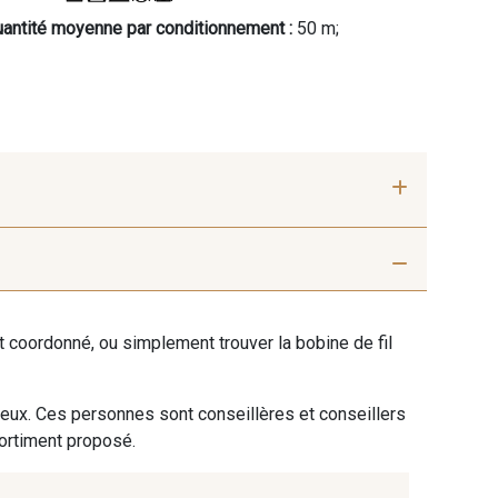
antité moyenne par conditionnement :
50 m;
Fauve
34 - Rouille
ent coordonné, ou simplement trouver la bobine de fil
44 - Gris Acier
 Emeraude
 eux. Ces personnes sont conseillères et conseillers
sortiment proposé.
se lilas
54 - Orange tonique