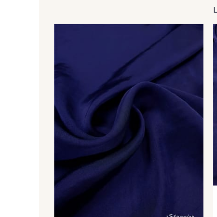
35 - Cochenille
46 - Celeste