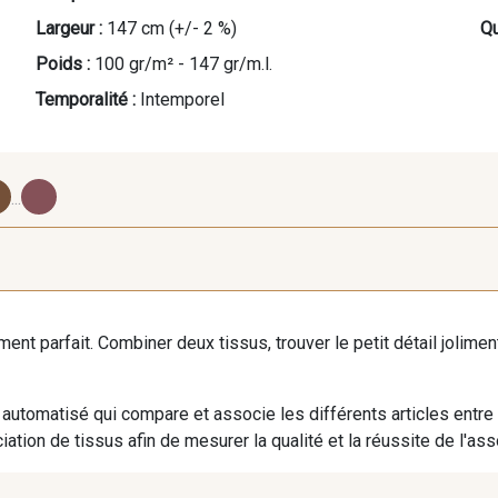
Largeur :
147 cm (+/- 2 %)
Qu
Poids :
100 gr/m² - 147 gr/m.l.
Temporalité :
Intemporel
...
39 - Grège clair
37 - Beige Nude
36 - 
iment parfait. Combiner deux tissus, trouver le petit détail jolim
53 - Diamant Vert
33 - Vert Bouteille
52 - Vert
automatisé qui compare et associe les différents articles entre
ation de tissus afin de mesurer la qualité et la réussite de l'as
32 - Bleu Canard
31 - Marine
40 - Ro