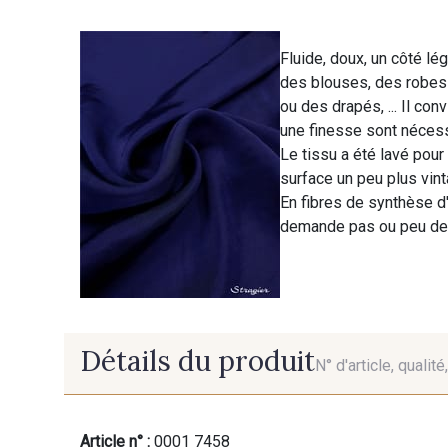
Fluide, doux, un côté lég
des blouses, des robes
ou des drapés, ... Il co
une finesse sont nécess
Le tissu a été lavé pour
surface un peu plus vin
En fibres de synthèse d'e
demande pas ou peu de
Détails du produit
N° d'article, qualit
Article n° :
0001 7458