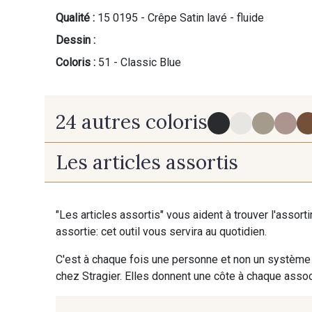
Qualité :
15 0195 - Crêpe Satin lavé - fluide
Dessin :
Coloris :
51 - Classic Blue
24 autres coloris
Les articles assortis
60 - Noir
18 - Ivoire clair Stragier
"Les articles assortis" vous aident à trouver l'assort
55 - Jaune vif
45 - Atalante
assortie: cet outil vous servira au quotidien.
C'est à chaque fois une personne et non un système 
chez Stragier. Elles donnent une côte à chaque associ
42 - Bleu Ardoise
43 - Gris Perle