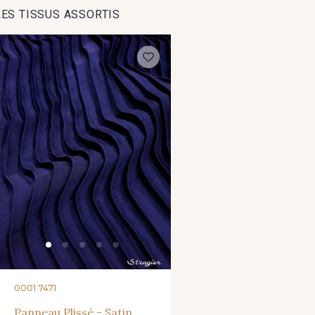
LES TISSUS ASSORTIS
47 - Jaune pâle
49 - Bleu Saphir
50 - Rou
0001 7471
Panneau Plissé - Satin