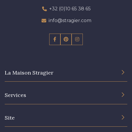
+32 (0)10 65 38 65
info@stragier.com
La Maison Stragier
L’entreprise
Services
Engagement durable et certificats
Conditions générales de vente
Nous contacter
Site
Paramétrage des cookies
Services aux professionnels