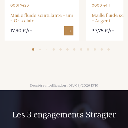
0001 7423
0000 4411
Maille fluide scintillante - uni
Maille fluide scin
- Gris clair
- Argent
17,90 €/m
37,75 €/m
Dernière modification : 08/08/2026 13:10
Les 3 engagements Stragier