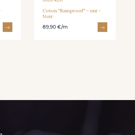
0000 4291
-
Coton "Rainproof" - uni -
Noir
89,90 €/m