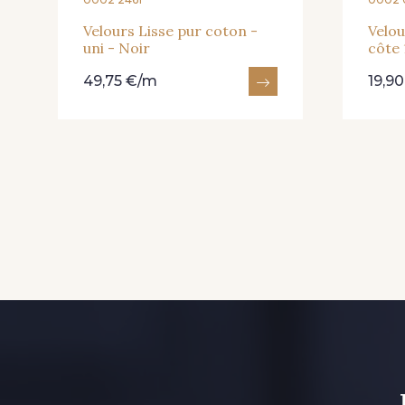
Velours Lisse pur coton -
Velou
uni - Noir
côte 
49,75 €/m
19,9