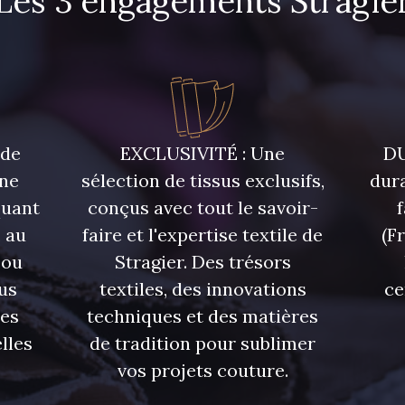
Les 3 engagements Stragie
 de
EXCLUSIVITÉ : Une
DU
une
sélection de tissus exclusifs,
dura
quant
conçus avec tout le savoir-
 au
faire et l'expertise textile de
(F
 ou
Stragier. Des trésors
us
textiles, des innovations
ce
res
techniques et des matières
lles
de tradition pour sublimer
vos projets couture.