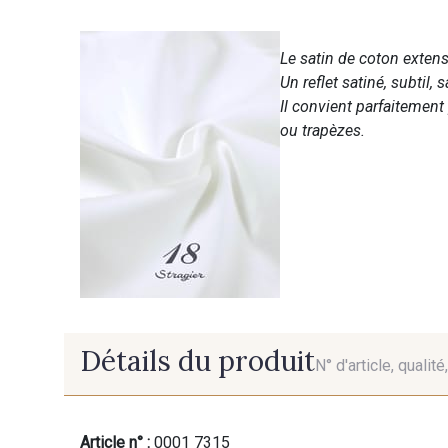
Le satin de coton extens
Un reflet satiné, subtil, s
Il convient parfaitement
ou trapèzes.
Détails du produit
N° d'article, qualit
Article n° :
0001 7315