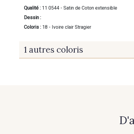
Qualité :
11 0544 - Satin de Coton extensible
Dessin :
Coloris :
18 - Ivoire clair Stragier
1 autres coloris
22 - Crème Stragier
D'