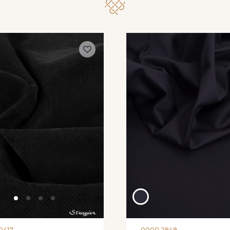
0417
0000 2849