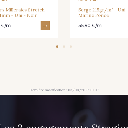
rs Milleraies Stretch -
Sergé 215gr/m² - Uni 
1mm - Uni - Noir
Marine Foncé
0 €/m
35,90 €/m
Dernière modification : 06/08/2026 01:07