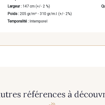
Largeur :
147 cm (+/- 2 %)
Qu
Poids :
205 gr/m² - 310 gr/m.l. (+/- 2%)
Temporalité :
Intemporel
autres références à découvri