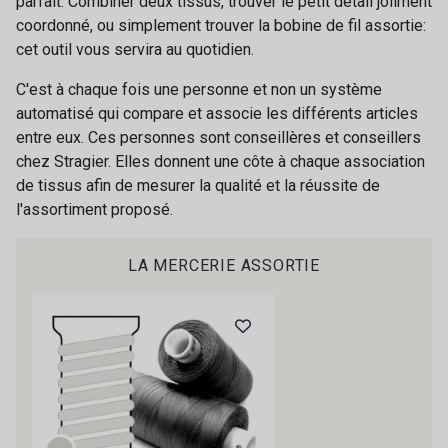
parfait. Combiner deux tissus, trouver le petit détail joliment
coordonné, ou simplement trouver la bobine de fil assortie:
cet outil vous servira au quotidien.
C'est à chaque fois une personne et non un système
automatisé qui compare et associe les différents articles
entre eux. Ces personnes sont conseillères et conseillers
chez Stragier. Elles donnent une côte à chaque association
Cadeau : 10% offerts sur votre
de tissus afin de mesurer la qualité et la réussite de
commande !
l'assortiment proposé.
Pour vous, couture rime avec détente ?
LA MERCERIE ASSORTIE
Vous aimez les beaux tissus ?
Recevez chaque semaine un clin d’œil rempli de
nouveautés, d’inspirations et de promotions.
Je m'abonne à la newsletter