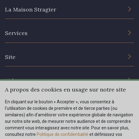
La Maison Stragier
L’entreprise
Services
Engagement durable et certificats
Conditions générales de vente
Nous contacter
Site
Paramétrage des cookies
Services aux professionnels
Magasins
Chéques cadeaux
Aide
Prix réduits
A propos des cookies en usage sur notre site
Magazine
Livraison : France, Belgique, International
En cliquant sur le bouton « Accepter », vous consentez à
Menu
l'utilisation de cookies de première et de tierce parties (ou
Retours & réclamations
similaires) afin d'améliorer votre expérience globale de navigation
sur notre site web, de mesurer notre audience et de comprendre
FAQ - Questions fréquentes
Tous nos tissus
comment vous interagissez avec notre site. Pour en savoir plus,
FR
EN
Modes de paiements
Magazine
consultez notre
Politique de confidentialité
et définissez vos