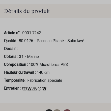
Détails du produit
Article n° :
0001 7242
Qualité :
80 0176 - Panneau Plissé - Satin lavé
Dessin :
Coloris :
31 - Marine
Composition :
100% Microfibres PES
Hauteur du travail :
140 cm
Temporalité :
Fabrication spéciale
Cadeau : 10% offerts sur votre
Entretien :
commande !
Pour vous, couture rime avec détente ?
Vous aimez les beaux tissus ?