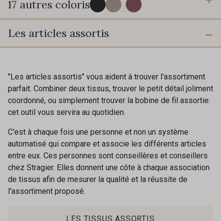
17 autres coloris
Recevez chaque semaine un clin d’œil rempli de
...
nouveautés, d’inspirations et de promotions.
Les articles assortis
60 - Noir
39 - Grège clair
Je m'abonne à la newsletter
36 - Fauve
"Les articles assortis" vous aident à trouver l'assortiment
37 - Beige Nude
parfait. Combiner deux tissus, trouver le petit détail joliment
coordonné, ou simplement trouver la bobine de fil assortie:
cet outil vous servira au quotidien.
34 - Rouille
45 - Atalante
C'est à chaque fois une personne et non un système
automatisé qui compare et associe les différents articles
entre eux. Ces personnes sont conseillères et conseillers
33 - Vert Bouteille
53 - Diamant Vert
chez Stragier. Elles donnent une côte à chaque association
de tissus afin de mesurer la qualité et la réussite de
l'assortiment proposé.
44 - Gris Acier
42 - Bleu Ardoise
LES TISSUS ASSORTIS