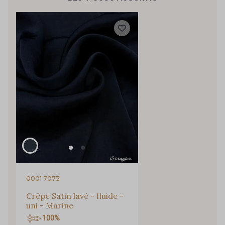
43 - Gris Perle
32 - Bleu Canard
40 - Rose lilas
35 - Cochenille
46 - Celeste
50 - Rouge Rubis
51 - Classic Blue
0001 7073
Crêpe Satin lavé - fluide -
uni - Marine
100%