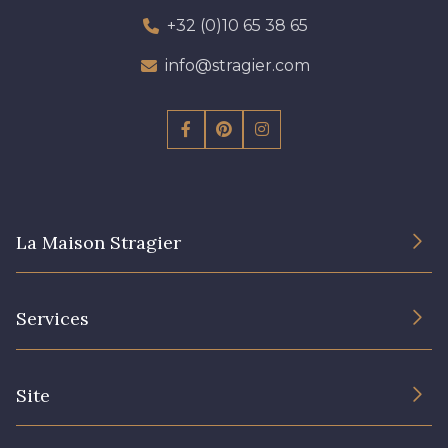
+32 (0)10 65 38 65
info@stragier.com
La Maison Stragier
L’entreprise
Services
Engagement durable et certificats
Conditions générales de vente
Nous contacter
Site
Paramétrage des cookies
Services aux professionnels