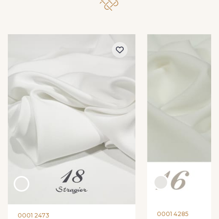
37 - Marine
39 - Gris taupé
38 - Lie de Vin
18 - Ivoire Clair
0001 4285
0001 2473