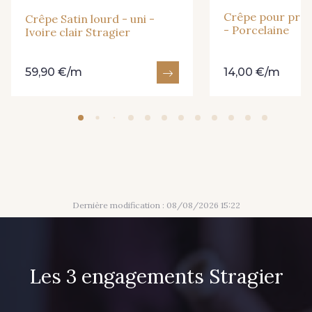
Crêpe pour prot
Crêpe Satin lourd - uni -
- Porcelaine
Ivoire clair Stragier
59,90 €/m
14,00 €/m
Dernière modification : 08/08/2026 15:22
Les 3 engagements Stragier