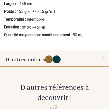
Largeur :
145 cm
Poids :
155 gr/m² - 225 gr/m.l.
Temporalité :
Intemporel
Cadeau : 10% offerts sur votre
commande !
Entretien :
Quantité moyenne par conditionnement :
50 m;
Pour vous, couture rime avec détente ?
Vous aimez les beaux tissus ?
Recevez chaque semaine un clin d’œil rempli de
nouveautés, d’inspirations et de promotions.
10 autres coloris
Je m'abonne à la newsletter
31 - Moutarde
35 - Bleu Encre
D'autres références à
33 - Camel
32 - Gris Kaki
découvrir !
60 - Noir
34 - Terre de Sienne