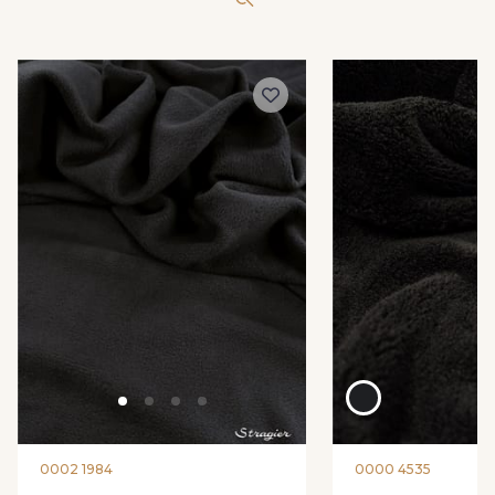
65 - Bleu Acier
67 - Vert Canard
70 - Or
68 - Gris Taupe
71 - Grège
18 - Ivoire clair
72 - Rouille
73 - Chocolat
75 - Prune
74 - Camel Mordoré
0002 1984
0000 4535