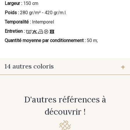
Largeur :
150 cm
Poids :
280 gr/m² - 420 gr/m.l.
Cadeau : 10% offerts sur votre
Temporalité :
Intemporel
commande !
Entretien :
Pour vous, couture rime avec détente ?
Quantité moyenne par conditionnement :
50 m;
Vous aimez les beaux tissus ?
Recevez chaque semaine un clin d’œil rempli de
nouveautés, d’inspirations et de promotions.
14 autres coloris
Je m'abonne à la newsletter
61 - Marine
62 - Vert Bouteille
D'autres références à
63 - Grenat
64 - Rubis
découvrir !