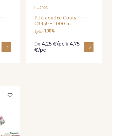
FC3459
- -
Fil à coudre Coats - - -
C3459 - 1000 m
100%
4,25 €/pc
4,75
De
à
€/pc