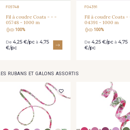
F05748
F04391
Fil à coudre Coats - - -
Fil à coudre Coats - 
05748 - 1000 m
04391 - 1000 m
100%
100%
4,25 €/pc
4,75
4,25 €/pc
4,75
De
à
De
à
€/pc
€/pc
LES RUBANS ET GALONS ASSORTIS