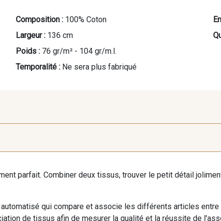
Composition :
100% Coton
En
Largeur :
136 cm
Qu
Poids :
76 gr/m² - 104 gr/m.l.
Temporalité :
Ne sera plus fabriqué
P - Parme
B19 - Hibiscus
E20 
iment parfait. Combiner deux tissus, trouver le petit détail jolim
automatisé qui compare et associe les différents articles entre
ation de tissus afin de mesurer la qualité et la réussite de l'as