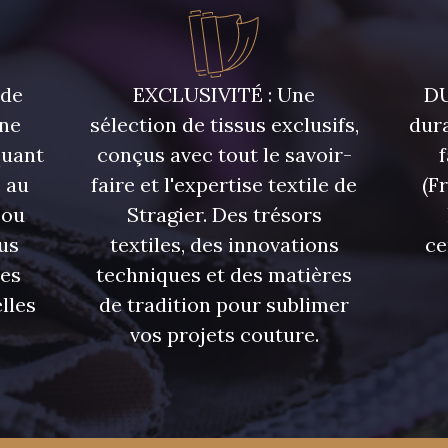
 de
EXCLUSIVITÉ : Une
DU
une
sélection de tissus exclusifs,
dura
quant
conçus avec tout le savoir-
 au
faire et l'expertise textile de
(F
 ou
Stragier. Des trésors
us
textiles, des innovations
ce
res
techniques et des matières
lles
de tradition pour sublimer
vos projets couture.