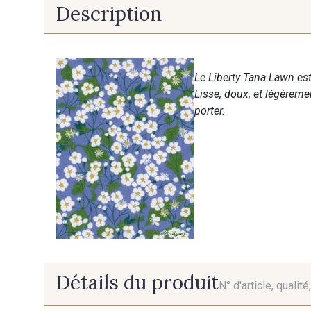
Description
Le Liberty Tana Lawn est
Lisse, doux, et légèreme
porter.
Détails du produit
N° d'article, qualit