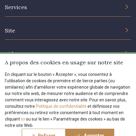
L’entreprise
Services
Engagement durable et certificats
Conditions générales de vente
Nous contacter
Site
Paramétrage des cookies
Services aux professionnels
Magasins
Chéques cadeaux
Aide
Prix réduits
A propos des cookies en usage sur notre site
Magazine
Livraison : France, Belgique, International
En cliquant sur le bouton « Accepter », vous consentez à
Menu
l'utilisation de cookies de première et de tierce parties (ou
Retours & réclamations
similaires) afin d'améliorer votre expérience globale de navigation
sur notre site web, de mesurer notre audience et de comprendre
FAQ - Questions fréquentes
Tous nos tissus
comment vous interagissez avec notre site. Pour en savoir plus,
FR
EN
Modes de paiements
Magazine
consultez notre
Politique de confidentialité
et définissez vos
préférences ou retirez votre consentement à tout moment en
cliquant
ici
ou sur le lien « Paramétrage des cookies » au bas de
notre site Web.
Conditions générales de vente
Politique de confidentialité
Refuser
Accepter