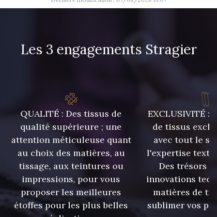
65B
65 A
Les 3 engagements Stragier
70 B
75 B
80 B
90 B
QUALITÉ : Des tissus de
EXCLUSIVITÉ : U
qualité supérieure ; une
de tissus exclu
attention méticuleuse quant
avec tout le sa
au choix des matières, au
l'expertise texti
tissage, aux teintures ou
Des trésors te
impressions, pour vous
innovations tech
proposer les meilleures
matières de tr
étoffes pour les plus belles
sublimer vos pro