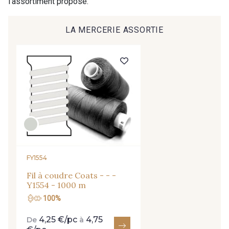
l'assortiment proposé.
LA MERCERIE ASSORTIE
FY1554
Cadeau : 10% offerts sur votre
Fil à coudre Coats - - -
commande !
Y1554 - 1000 m
Pour vous, couture rime avec détente ?
100%
Vous aimez les beaux tissus ?
4,25 €/pc
4,75
De
à
Recevez chaque semaine un clin d’œil rempli de