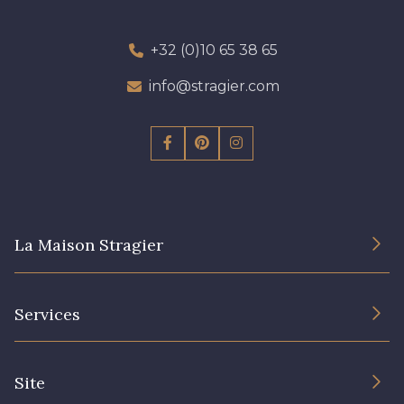
+32 (0)10 65 38 65
info@stragier.com
La Maison Stragier
L’entreprise
Services
Engagement durable et certificats
Conditions générales de vente
Nous contacter
Site
Paramétrage des cookies
Services aux professionnels