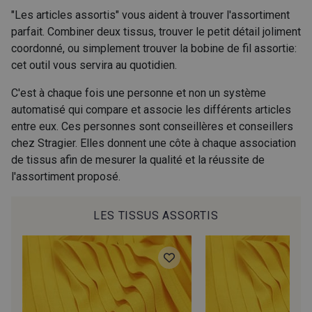
71 - Beige Naturel
62 - Safran
"Les articles assortis" vous aident à trouver l'assortiment
parfait. Combiner deux tissus, trouver le petit détail joliment
coordonné, ou simplement trouver la bobine de fil assortie:
73 - Rose poudré
72 - Orange Sienne
cet outil vous servira au quotidien.
C'est à chaque fois une personne et non un système
69 - Orange Corail
76 - Vert Golf
automatisé qui compare et associe les différents articles
entre eux. Ces personnes sont conseillères et conseillers
chez Stragier. Elles donnent une côte à chaque association
65 - Kaki
74 - Bleu Roi
de tissus afin de mesurer la qualité et la réussite de
l'assortiment proposé.
64 - Marine
75 - Parme Lilas
LES TISSUS ASSORTIS
77 - Fuchsia
70 - Rose Corail
68 - Rouge
67 - Rouge Cerise