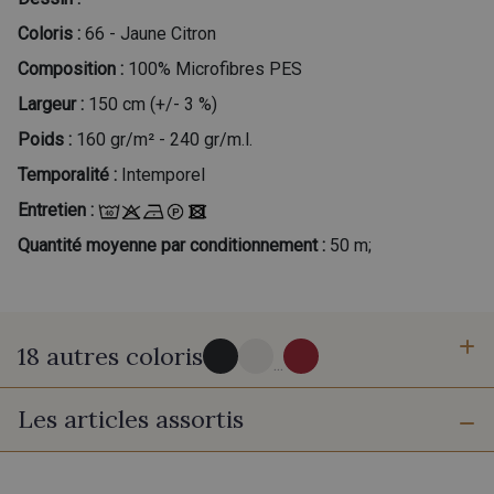
Coloris :
66 - Jaune Citron
Composition :
100% Microfibres PES
Largeur :
150 cm (+/- 3 %)
Poids :
160 gr/m² - 240 gr/m.l.
Temporalité :
Intemporel
Entretien :
Quantité moyenne par conditionnement :
50 m;
18 autres coloris
...
Les articles assortis
60 - Noir
20 - Ivoire