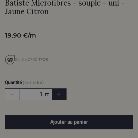
Batiste Microfibres - souple - uni -
Jaune Citron
19,90 €/m
Certifié OEKO-TEX®
Quantité
(en mètre)
m
Ajouter au panier