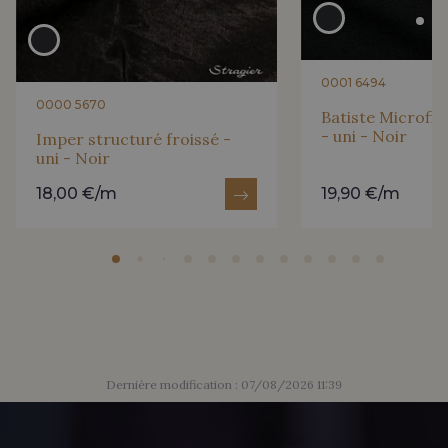
0001 6494
0000 5670
Batiste Microfib
- uni - Noir
Imper structuré froissé -
uni - Noir
18,00 €/m
19,90 €/m
Dernière modification : 07/08/2026 11:39