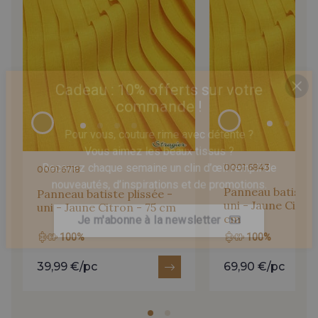
78 - Coquelicot
Cadeau : 10% offerts sur votre
commande !
63 - Bleu Nuage
Pour vous, couture rime avec détente ?
0001 6843
0001 6718
Vous aimez les beaux tissus ?
Recevez chaque semaine un clin d’œil rempli de
Panneau batiste p
Panneau batiste plissée -
nouveautés, d’inspirations et de promotions.
uni - Jaune Citron
uni - Jaune Citron - 75 cm
cm
100%
100%
Je m'abonne à la newsletter
39,99 €/pc
69,90 €/pc