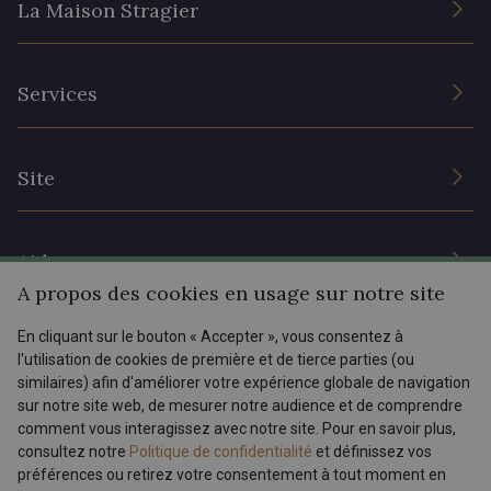
La Maison Stragier
L’entreprise
Services
Engagement durable et certificats
Conditions générales de vente
Nous contacter
Site
Paramétrage des cookies
Services aux professionnels
Magasins
Chéques cadeaux
Aide
Prix réduits
A propos des cookies en usage sur notre site
Magazine
Livraison : France, Belgique, International
En cliquant sur le bouton « Accepter », vous consentez à
Menu
l'utilisation de cookies de première et de tierce parties (ou
Retours & réclamations
similaires) afin d'améliorer votre expérience globale de navigation
sur notre site web, de mesurer notre audience et de comprendre
FAQ - Questions fréquentes
Tous nos tissus
comment vous interagissez avec notre site. Pour en savoir plus,
FR
EN
Modes de paiements
Magazine
consultez notre
Politique de confidentialité
et définissez vos
préférences ou retirez votre consentement à tout moment en