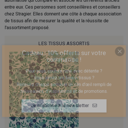
automatisé qui compare et associe les différents articles
entre eux. Ces personnes sont conseillères et conseillers
chez Stragier. Elles donnent une côte à chaque association
32 - Bleu Azur
44 - Marine
de tissus afin de mesurer la qualité et la réussite de
l'assortiment proposé.
42 - Bleu Pétrole
36 - Rose des Sables
LES TISSUS ASSORTIS
Cadeau : 10% offerts sur votre
37 - Vieux Rose
39 - Vert Bouteille
commande !
Pour vous, couture rime avec détente ?
38 - Vert Pin
22 - Ivoire
Vous aimez les beaux tissus ?
Recevez chaque semaine un clin d’œil rempli de
nouveautés, d’inspirations et de promotions.
34 - Vert Menthe
45 - Jaune Soleil
Je m'abonne à la newsletter
46 - Canard