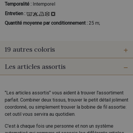
Temporalité :
Intemporel
Entretien :
Quantité moyenne par conditionnement :
25 m;
19 autres coloris
Les articles assortis
47 - Ficelle
48 - Corail
49 - Rouge
60 - Noir
"Les articles assortis" vous aident à trouver l'assortiment
parfait. Combiner deux tissus, trouver le petit détail joliment
coordonné, ou simplement trouver la bobine de fil assortie:
10 - Blanc
33 - Gris Argent
cet outil vous servira au quotidien.
C'est à chaque fois une personne et non un système
40 - Gris Acier
41 - Bleu Indigo