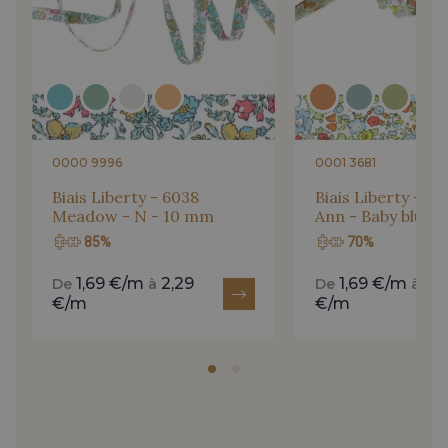
0000 9996
0001 3681
Biais Liberty - 6038
Biais Liberty - 8
Meadow - N - 10 mm
Ann - Baby blue 
85%
70%
1,69 €/m
2,29
1,69 €/m
2,
De
à
De
à
€/m
€/m