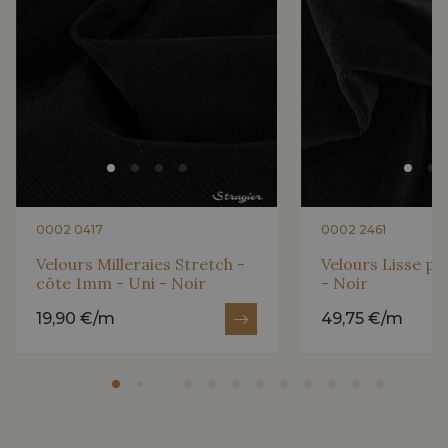
0002 0417
0002 2461
Velours Milleraies Stretch -
Velours Lisse pu
côte 1mm - Uni - Noir
- Noir
19,90 €/m
49,75 €/m