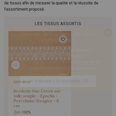
de tissus afin de mesurer la qualité et la réussite de
l'assortiment proposé.
LES TISSUS ASSORTIS
Cadeau : 10% offerts sur votre
commande !
Pour vous, couture rime avec détente ?
Vous aimez les beaux tissus ?
Recevez chaque semaine un clin d’œil rempli de
nouveautés, d’inspirations et de promotions.
Je m'abonne à la newsletter
0001 6502
Broderie fine Coton sur
tulle souple - Epoclia -
Porcelaine Stragier - 8
cm
100%