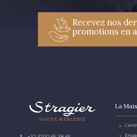
Recevez nos der
promotions en 
La Mais
HAUTE MERCERIE
L’ent
Engag
+32 (0)10 65 38 65