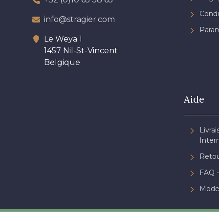
Condi
info@stragier.com
Param
Le Weya 1
1457 Nil-St-Vincent
Belgique
Aide
Livrai
Inter
Retou
FAQ -
Mode