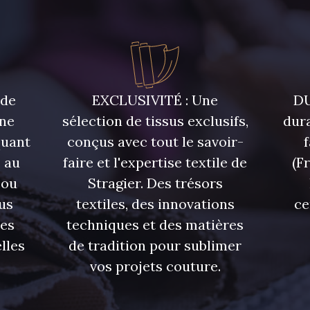
 de
EXCLUSIVITÉ : Une
DU
une
sélection de tissus exclusifs,
dura
quant
conçus avec tout le savoir-
 au
faire et l'expertise textile de
(F
 ou
Stragier. Des trésors
us
textiles, des innovations
ce
res
techniques et des matières
lles
de tradition pour sublimer
vos projets couture.