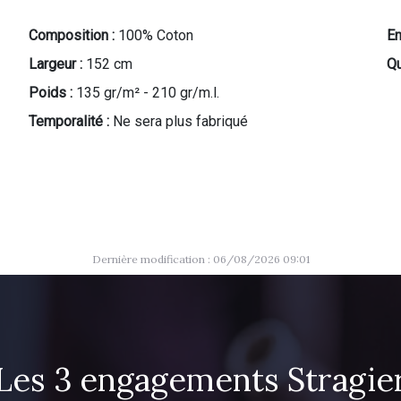
Composition :
100% Coton
En
Largeur :
152 cm
Qu
Poids :
135 gr/m² - 210 gr/m.l.
Temporalité :
Ne sera plus fabriqué
Dernière modification : 06/08/2026 09:01
Les 3 engagements Stragie