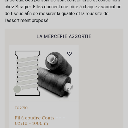
chez Stragier. Elles donnent une côte à chaque association
de tissus afin de mesurer la qualité et la réussite de
l'assortiment proposé.
Cadeau : 10% offerts sur votre
LA MERCERIE ASSORTIE
commande !
Pour vous, couture rime avec détente ?
Vous aimez les beaux tissus ?
Recevez chaque semaine un clin d’œil rempli de
nouveautés, d’inspirations et de promotions.
Je m'abonne à la newsletter
F02710
Fil à coudre Coats - - -
02710 - 1000 m