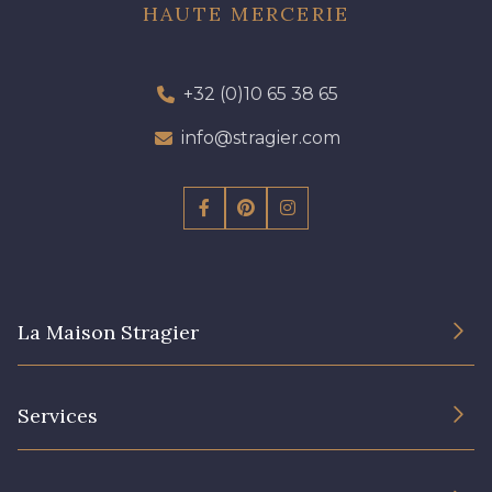
HAUTE MERCERIE
+32 (0)10 65 38 65
info@stragier.com
La Maison Stragier
L’entreprise
Services
Engagement durable et certificats
Conditions générales de vente
Nous contacter