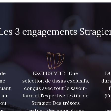
Les 3 engagements Stragie
 de
EXCLUSIVITÉ : Une
DU
une
sélection de tissus exclusifs,
dura
quant
conçus avec tout le savoir-
 au
faire et l'expertise textile de
(F
 ou
Stragier. Des trésors
us
textiles, des innovations
ce