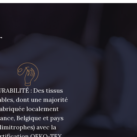
r
RABILITÉ : Des tissus
bles, dont une majorité
fabriquée localement
rance, Belgique et pays
limitrophes) avec la
rtification OEKO-TEX,