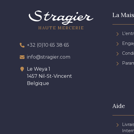
La Mais
HAUTE MERCERIE
L’ent
Engag
+32 (0)10 65 38 65
Condi
info@stragier.com
Param
Le Weya 1
1457 Nil-St-Vincent
Belgique
Aide
Livrai
Inter