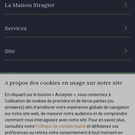
La Maison Stragier
L’entreprise
Services
Engagement durable et certificats
Conditions générales de vente
Nous contacter
Site
Paramétrage des cookies
Services aux professionnels
Magasins
Chéques cadeaux
Aide
Prix réduits
A propos des cookies en usage sur notre site
Magazine
Livraison : France, Belgique, International
En cliquant sur le bouton « Accepter », vous consentez à
Menu
l'utilisation de cookies de première et de tierce parties (ou
Retours & réclamations
similaires) afin d'améliorer votre expérience globale de navigation
sur notre site web, de mesurer notre audience et de comprendre
FAQ - Questions fréquentes
Tous nos tissus
comment vous interagissez avec notre site. Pour en savoir plus,
FR
EN
Modes de paiements
Magazine
consultez notre
Politique de confidentialité
et définissez vos
préférences ou retirez votre consentement à tout moment en