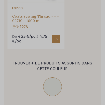
Pour vous, couture rime avec détente ?
F02710
Vous aimez les beaux tissus ?
Recevez chaque semaine un clin d’œil rempli de
Coats sewing Thread - - -
02710 - 1000 m
nouveautés, d’inspirations et de promotions.
100%
Je m'abonne à la newsletter
4,25 €/pc
4,75
De
à
€/pc
TROUVER + DE PRODUITS ASSORTIS DANS
CETTE COULEUR