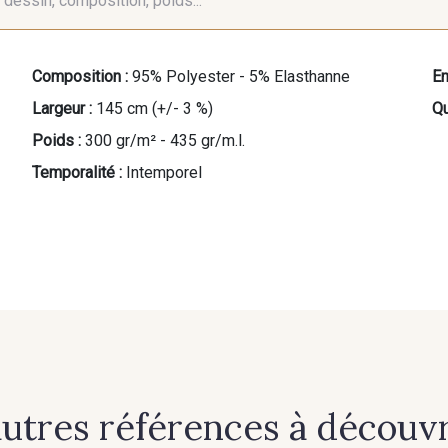
é, dessin, composition, poids...
Composition :
95% Polyester - 5% Elasthanne
En
Largeur :
145 cm (+/- 3 %)
Qu
Poids :
300 gr/m² - 435 gr/m.l.
Temporalité :
Intemporel
autres références à découvri