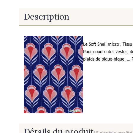
Description
Le Soft Shell micro : Tiss
Pour coudre des vestes, de
plaids de pique-nique, ...
Détails du produit