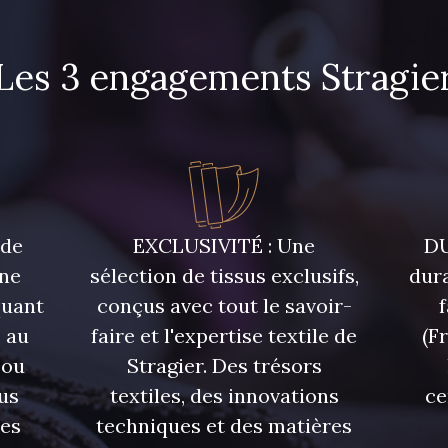
Les 3 engagements Stragie
 de
EXCLUSIVITÉ : Une
DU
une
sélection de tissus exclusifs,
dura
quant
conçus avec tout le savoir-
 au
faire et l'expertise textile de
(F
 ou
Stragier. Des trésors
us
textiles, des innovations
ce
res
techniques et des matières