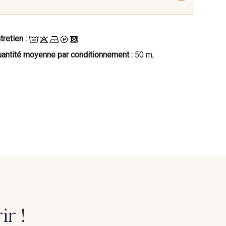
tretien :
antité moyenne par conditionnement :
50 m;
r !