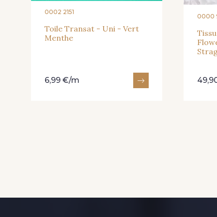
0002 2151
0000 
Toile Transat - Uni - Vert
Tissu
Menthe
Flowe
Strag
6,99 €/m
49,9