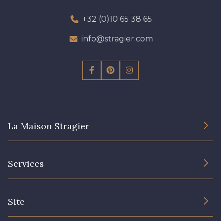
+32 (0)10 65 38 65
info@stragier.com
La Maison Stragier
L’entreprise
Services
Engagement durable et certificats
Conditions générales de vente
Nous contacter
Site
Paramétrage des cookies
Services aux professionnels