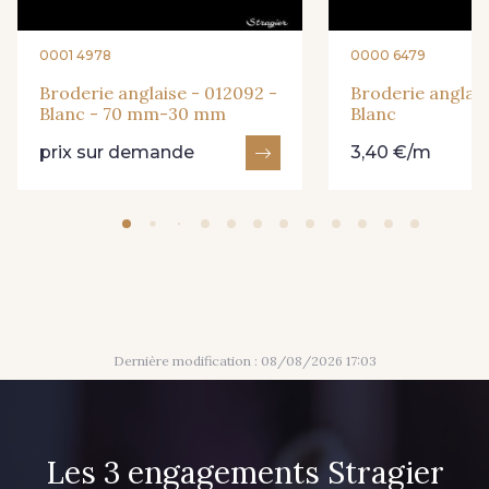
0001 4978
0000 6479
Broderie anglaise - 012092 -
Broderie anglaise
Blanc - 70 mm-30 mm
Blanc
prix sur demande
3,40 €/m
Dernière modification : 08/08/2026 17:03
Les 3 engagements Stragier