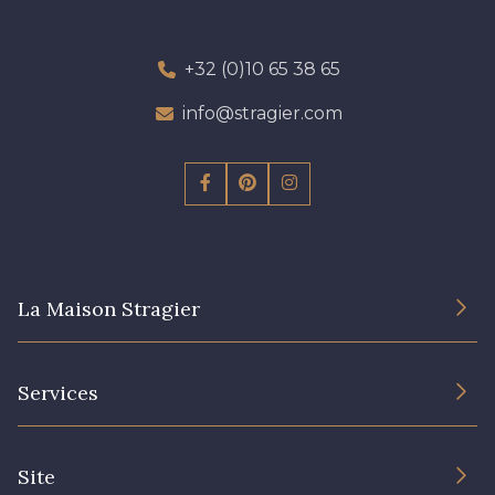
+32 (0)10 65 38 65
info@stragier.com
La Maison Stragier
L’entreprise
Services
Engagement durable et certificats
Conditions générales de vente
Nous contacter
Site