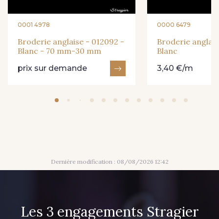
0001 4978
0000 6479
Broderie anglaise - 012092 -
Broderie anglaise
Blanc - 70 mm-30 mm
Blanc
prix sur demande
3,40 €/m
Dernière modification : 08/08/2026 12:42
Les 3 engagements Stragier