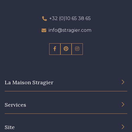
+32 (0)10 65 38 65
info@stragier.com
La Maison Stragier
L’entreprise
Services
Engagement durable et certificats
Conditions générales de vente
Nous contacter
Site